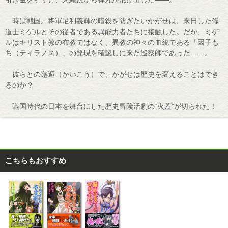
時は戦国。将軍足利義輝の暗殺を防ぎたいかがせは、来日した修
道士ミゲルとその従者である異能力者たちに接触した。だが、ミゲ
ルはキリスト教の布教ではなく、異教の神々の血統である「因子も
ち（ティラノス）」の発現を確認しに来た巡察師であった……。
彼らとの邂逅（かいこう）で、かがせは歴史を変えることはでき
るのか？
戦国時代の日本を舞台にした歴史冒険活劇の“火蓋”が切られた！
こちらもおすすめ