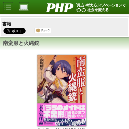
書籍
南蛮服と火縄銃