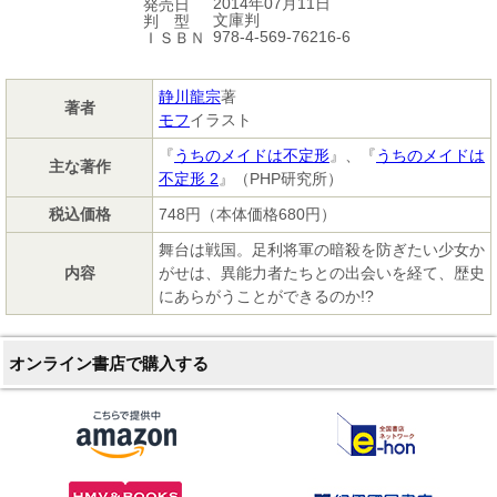
2014年07月11日
発売日
文庫判
判 型
978-4-569-76216-6
ＩＳＢＮ
静川龍宗
著
著者
モフ
イラスト
『
うちのメイドは不定形
』、『
うちのメイドは
主な著作
不定形 2
』（PHP研究所）
税込価格
748円（本体価格680円）
舞台は戦国。足利将軍の暗殺を防ぎたい少女か
内容
がせは、異能力者たちとの出会いを経て、歴史
にあらがうことができるのか!?
オンライン書店で購入する