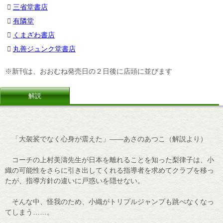
三省堂書店
有隣堂
くまざわ書店
丸善ジュンク堂書店
※新刊は、おおむね発売日の２日後に店頭に並びます
解説
「大袈裟でなく心身が震えた」――あさのあつこ（解説より）
コーチの上村美濤先生が日本を離れることを知った梨律子は、小
織の可能性をさらに引き出してくれる指導者を求めてクラブを移っ
たが、指導方針の違いに戸惑いを隠せない。
そんな中、怪我のため、小織がトリプルジャンプも跳べなくなっ
てしまう……。