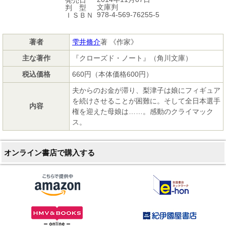
文庫判
判 型
978-4-569-76255-5
ＩＳＢＮ
著者
雫井脩介
著 《作家》
主な著作
『クローズド・ノート』（角川文庫）
税込価格
660円（本体価格600円）
夫からのお金が滞り、梨津子は娘にフィギュア
を続けさせることが困難に。そして全日本選手
内容
権を迎えた母娘は……。感動のクライマック
ス。
オンライン書店で購入する