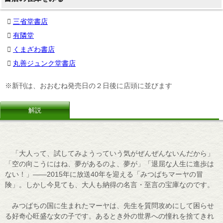
三省堂書店
有隣堂
くまざわ書店
丸善ジュンク堂書店
※新刊は、おおむね発売日の２日後に店頭に並びます
解説
「大人って、試してみようっていう気がぜんぜんないんだから」
「空の向こうにはね、夢があるのよ、夢が」「退屈な人生に進歩は
ない！」――2015年に放送40年を迎える「みつばちマーヤの冒
険」。しかし今見ても、大人も納得の名言・至言の宝庫なのです。
みつばちの国に生まれたマーヤは、先生を質問攻めにして困らせ
る好奇心旺盛な女の子です。あるとき外の世界への憧れを捨てきれ