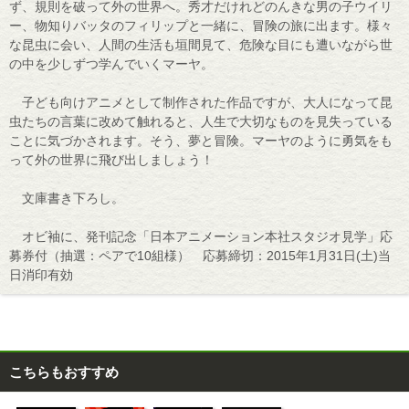
ず、規則を破って外の世界へ。秀才だけれどのんきな男の子ウイリ
ー、物知りバッタのフィリップと一緒に、冒険の旅に出ます。様々
な昆虫に会い、人間の生活も垣間見て、危険な目にも遭いながら世
の中を少しずつ学んでいくマーヤ。
子ども向けアニメとして制作された作品ですが、大人になって昆
虫たちの言葉に改めて触れると、人生で大切なものを見失っている
ことに気づかされます。そう、夢と冒険。マーヤのように勇気をも
って外の世界に飛び出しましょう！
文庫書き下ろし。
オビ袖に、発刊記念「日本アニメーション本社スタジオ見学」応
募券付（抽選：ペアで10組様） 応募締切：2015年1月31日(土)当
日消印有効
こちらもおすすめ