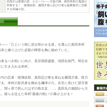
目指すは家康の首、ただ一つ――大坂の陣、真田幸村の鬼謀が
炸裂する！ 猿飛佐助、霧隠才蔵ら忍びの者も縦横無尽に活躍
する長編小説。
解説
――「己という樹に花を咲かせる道」を選んだ真田幸村
昌幸と練り上げた必殺の陣形を胸に秘めていた。
来るべき戦いに向け、長宗我部盛親、塙団右衛門、明石全
方に引き入れる幸村。
代の忍者・猿飛佐助、真田忍び衆を束ねる霧隠才蔵、怪力
平太、幸村の影武者を務める禰津小六、弁舌に長けた望月善
え、関ヶ原で死んだはずの島左近……。真田丸の激闘から大
書籍売
へ。彼らを従えた幸村“最後の戦い”の幕が上がる！