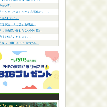
『怖い客』
『こうやって頭のなかを言語化する。』
『道をひらく』
『英単語「１万語」習得法』
『大谷吉継の終わらない関ケ原』
『猫を処方いたします。』
『きっと明日はいい日になる』