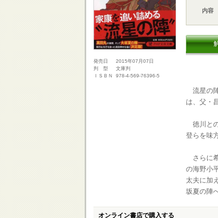
内容
2015年07月07日
発売日
文庫判
判 型
978-4-569-76396-5
ＩＳＢＮ
流星の陣
は、父・
徳川との
登らを味
さらに希
の海野小
太夫に加
坂夏の陣
オンライン書店で購入する