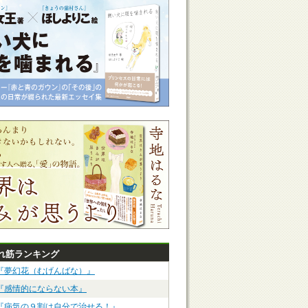
れ筋ランキング
『夢幻花（むげんばな）』
『感情的にならない本』
『病気の９割は自分で治せる！』