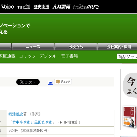
家庭通販
コミック
デジタル・電子書籍
嶋津義忠
著 《作家》
作
『
竹中半兵衛と黒田官兵衛
』（PHP研究所）
格
924円（本体価格840円）