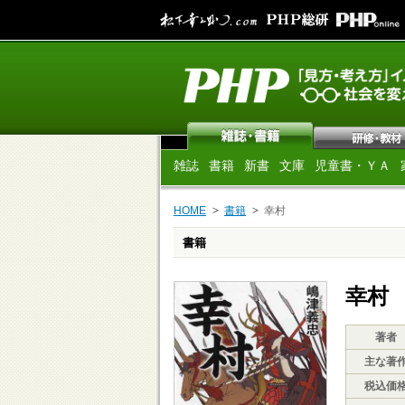
雑誌
書籍
新書
文庫
児童書・ＹＡ
HOME
書籍
幸村
書籍
幸村
著者
主な著
税込価