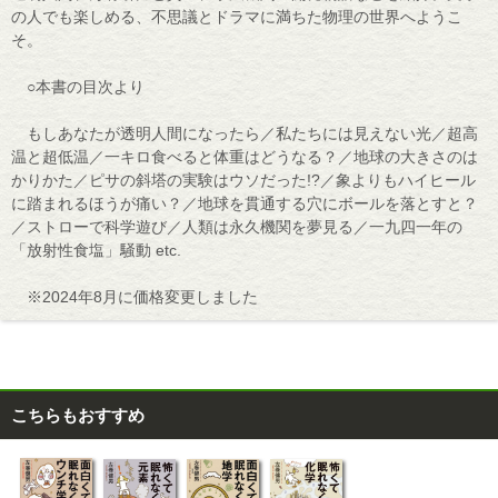
の人でも楽しめる、不思議とドラマに満ちた物理の世界へようこ
そ。
○本書の目次より
もしあなたが透明人間になったら／私たちには見えない光／超高
温と超低温／一キロ食べると体重はどうなる？／地球の大きさのは
かりかた／ピサの斜塔の実験はウソだった!?／象よりもハイヒール
に踏まれるほうが痛い？／地球を貫通する穴にボールを落とすと？
／ストローで科学遊び／人類は永久機関を夢見る／一九四一年の
「放射性食塩」騒動 etc.
※2024年8月に価格変更しました
こちらもおすすめ