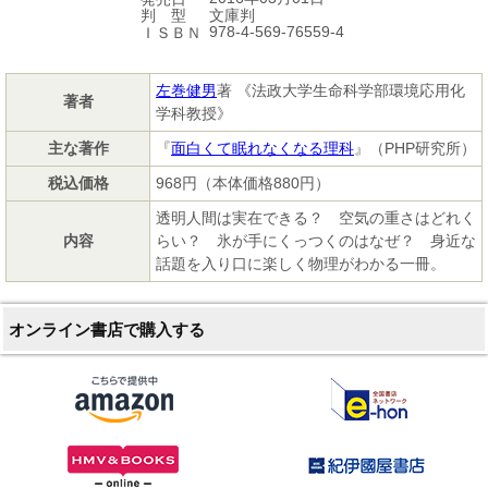
文庫判
判 型
978-4-569-76559-4
ＩＳＢＮ
左巻健男
著 《法政大学生命科学部環境応用化
著者
学科教授》
主な著作
『
面白くて眠れなくなる理科
』（PHP研究所）
税込価格
968円（本体価格880円）
透明人間は実在できる？ 空気の重さはどれく
内容
らい？ 氷が手にくっつくのはなぜ？ 身近な
話題を入り口に楽しく物理がわかる一冊。
オンライン書店で購入する