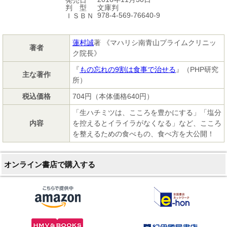
発売日
文庫判
判 型
978-4-569-76640-9
ＩＳＢＮ
蓮村誠
著 《マハリシ南青山プライムクリニッ
著者
ク院長》
『
もの忘れの9割は食事で治せる
』（PHP研究
主な著作
所）
税込価格
704円（本体価格640円）
「生ハチミツは、こころを豊かにする」「塩分
内容
を控えるとイライラがなくなる」など、こころ
を整えるための食べもの、食べ方を大公開！
オンライン書店で購入する