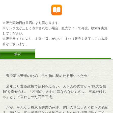
※販売開始日は書店により異なります。
※リンク先が正しく表示されない場合、販売サイトで再度、検索を実施
してください。
※販売サイトにより、お取り扱いがない、または販売を終了している場
合がございます。
解説
豊臣家の安寧のため、己の胸に秘めたる想いのため――。
若年より豊臣政権で辣腕をふるい、天下人の秀吉から“絶大な信
頼”を寄せられ、「才器の、われに異ならないものは、三成だけじ
ゃ」とまで言わしめた石田三成。
だが、そんな大恩ある秀吉の死後、豊臣の世は大きく揺らぎ始め
る。元凶は、五大老筆頭という地位からあらゆる権謀術数を尽くし