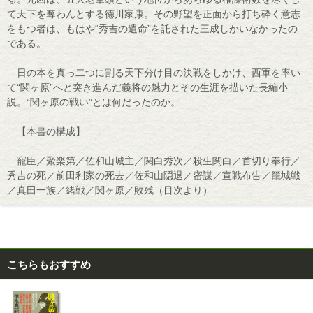
て天下を奪わんとする徳川家康。その野望を正面から打ち砕く意志
をもつ者は、もはや“秀吉の遺命”を託された三成しかいなかったの
である。
日の本を真っ二つに割る天下分け目の決戦をしかけ、西軍を率い
て“関ヶ原”へと突き進んだ義将の魅力とその生涯を描いた長編小
説。“関ヶ原の戦い”とは何だったのか。
【本書の構成】
寵臣／聚楽第／佐和山城主／関白秀次／殺生関白／首切り奉行／
秀吉の死／前田利家の死去／佐和山隠退／密謀／宣戦布告／籠城戦
／真田一族／緒戦／関ヶ原／敗残（目次より）
こちらもおすすめ