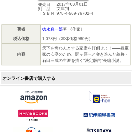
2017年03月01日
発売日
文庫判
判 型
978-4-569-76702-4
ＩＳＢＮ
著者
徳永真一郎
著 《作家》
税込価格
1,078円（本体価格980円）
天下を奪わんとする家康を打倒せよ！――豊臣
内容
家の安寧のため、関ヶ原へと突き進んだ義将・
石田三成の生涯を描く“決定版的”長編小説。
オンライン書店で購入する