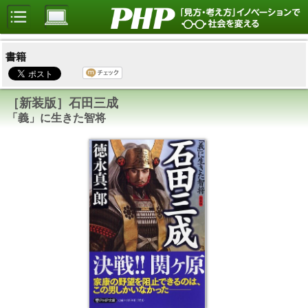
書籍
［新装版］石田三成
「義」に生きた智将