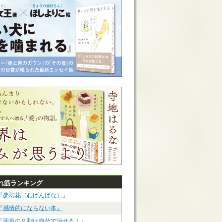
れ筋ランキング
『夢幻花（むげんばな）』
『感情的にならない本』
『病気の９割は自分で治せる！』