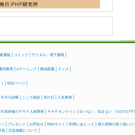
庭通販
コミック
デジタル・電子書籍
通信教育
eラーニング
職域図書
グッズ
ティ
特設ページ
』今月の診断
こころ相談
何の日
人名事典
社員研修のＰＨＰ人材開発
ＰＨＰオンライン
比べない、悩まない「のびのび子育て
ジン
プレゼント
お問合せ
Webサイトご利用にあたって
個人情報の取り扱いに
計画
広告掲載について