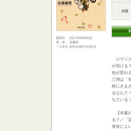
内容
2017年04月03日
発売日
文庫判
判 型
978-4-569-76725-3
ＩＳＢＮ
ロウソク
が溶ける
色が変わ
三弾は「
材にさま
るなんて
ちている
【本書の
る？／「
身体によ