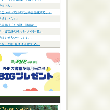
『怖い客』
『こうやって頭のなかを言語化する。』
『道をひらく』
『英単語「１万語」習得法』
『大谷吉継の終わらない関ケ原』
『猫を処方いたします。』
『きっと明日はいい日になる』