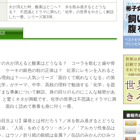
火が消えた時、酸素はどこへ？ 水を飲み過ぎるとどうな
る？ 不思議とドラマに満ちた「化学」の世界をやさしく解説
した一冊。シリーズ第3弾。
解説
の火が消えると酸素はどうなる？ コーラを飲むと歯や骨
？ ケーキの銀色の粒の正体は？ 紅茶にレモンを入れると
る理由は？――人気シリーズ「面白くて眠れなくなる」の第
化学」がテーマ。中学、高校の理科で勉強する「化学」を題
ざまな事象について解説。身の回りのものにこんな秘密があ
！ と驚くネタが満載です。化学の世界は不思議とドラマに満
！ 面白く読めて教養も身に付く一冊。
書籍売
目次より】爆発とは何だろう？／水を飲み過ぎるとどうな
温泉」「入浴」をめぐるウソ・ホント／「アルカリ性食品は
い」はウソ／折り紙の銀紙は金属？／缶詰のみかんのひみつ