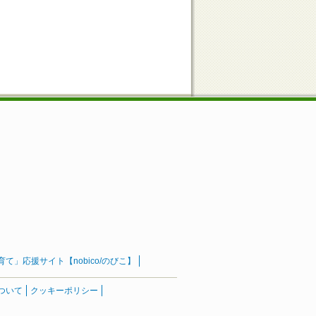
」応援サイト【nobico/のびこ】
ついて
クッキーポリシー