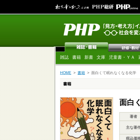
雑誌
書籍
新書
文庫
児童書・ＹＡ
HOME
書籍
面白くて眠れなくなる化学
書籍
面白
著者
主な著
税込価