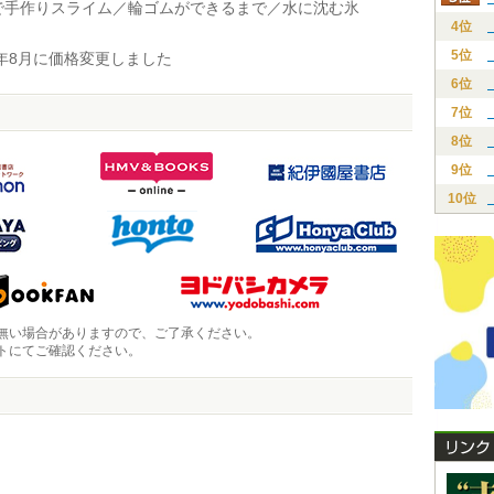
で手作りスライム／輪ゴムができるまで／水に沈む氷
4位
5位
年8月に価格変更しました
6位
7位
8位
9位
10位
無い場合がありますので、ご了承ください。
トにてご確認ください。