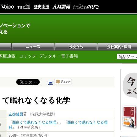
家庭通販
コミック
デジタル・電子書籍
くて眠れなくなる化学
左巻健男
著 《法政大学教授》
『
面白くて眠れなくなる物理
』、『
面白くて眠れなくなる理
作
科
』（PHP研究所）
格
858円（本体価格780円）