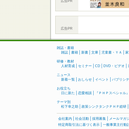
広告PR
広告PR
雑誌・書籍
雑誌
書籍
新書
文庫
児童書・ＹＡ
家
研修・教材
人材育成
セミナー
CD
DVD・ビデオ
ニュース
新着一覧
おしらせ
イベント
パブリシ
お役立ち
日に新た
恋愛相談
『ＰＨＰスペシャル
テーマ別
松下幸之助
政策シンクタンクＰＨＰ総研
会社案内
社会活動
採用募集
メールマガ
特定商取引法に基づく表示
一般事業主行動