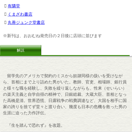
有隣堂
くまざわ書店
丸善ジュンク堂書店
※新刊は、おおむね発売日の２日後に店頭に並びます
解説
留学先のアメリカで契約のミスから奴隷同様の扱いを受けなが
ら、首相にまで上り詰めた男がいた。教師、官吏、相場師、銀行員
と様々な職を経験し、失敗を繰り返しながらも、性来（せいらい）
の楽天主義と自学自得の精神で、日銀総裁、大蔵大臣、首相となっ
た高橋是清。世界恐慌、日露戦争の戦費調達など、大国を相手に国
家の誇りを捨てず堂々と渡り合い、幾度も日本の危機を救った男の
生涯に迫った力作評伝。
『生を踏んで恐れず』を改題。