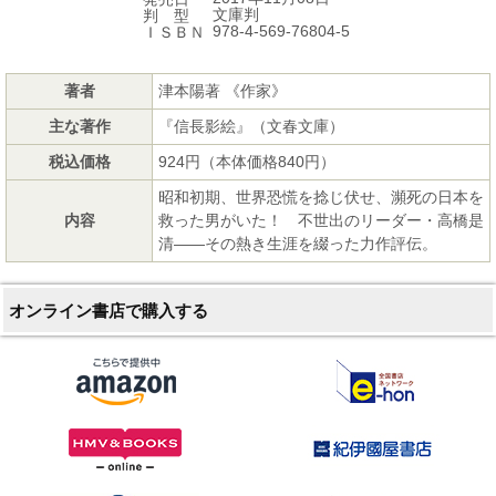
文庫判
判 型
978-4-569-76804-5
ＩＳＢＮ
著者
津本陽著 《作家》
主な著作
『信長影絵』（文春文庫）
税込価格
924円（本体価格840円）
昭和初期、世界恐慌を捻じ伏せ、瀕死の日本を
内容
救った男がいた！ 不世出のリーダー・高橋是
清――その熱き生涯を綴った力作評伝。
オンライン書店で購入する