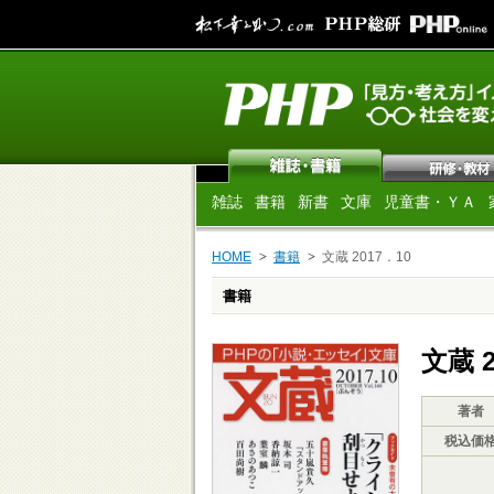
雑誌
書籍
新書
文庫
児童書・ＹＡ
HOME
書籍
文蔵 2017．10
書籍
文蔵 2
著者
税込価