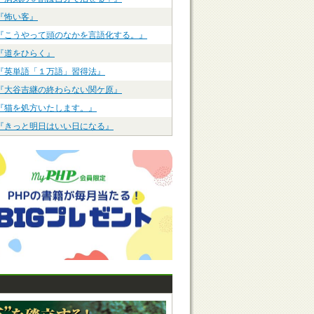
『怖い客』
『こうやって頭のなかを言語化する。』
『道をひらく』
『英単語「１万語」習得法』
『大谷吉継の終わらない関ケ原』
『猫を処方いたします。』
『きっと明日はいい日になる』