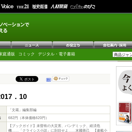
家庭通販
コミック
デジタル・電子書籍
017．10
「文蔵」編集部編
格
682円（本体価格620円）
【ブックガイド】未曽有の大災害、パンデミック、経済危
機……「クライシス小説」に刮目せよ……末國善己 【連載小