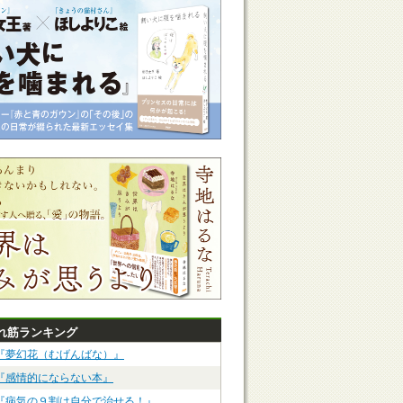
れ筋ランキング
『夢幻花（むげんばな）』
『感情的にならない本』
『病気の９割は自分で治せる！』