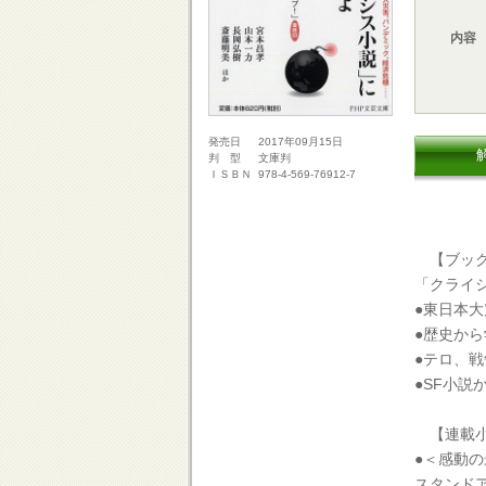
内容
2017年09月15日
発売日
文庫判
判 型
978-4-569-76912-7
ＩＳＢＮ
【ブック
「クライ
●東日本
●歴史か
●テロ、
●SF小
【連載小
●＜感動
スタンド