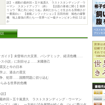
説】＜感動の最終回＞五十嵐貴久 ラストスタンディング・ウ
ーマン スタンドアップ！（終） 【話題の著者に聞く】朝井
リョウ『風と共にゆとりぬ』真剣だからこそ生まれる滑稽さが
一番面白い 【連載ノンフィクション】百田尚樹 褐色の爆撃
機 地上最強の男たち──世界ヘビー級チャンピオン列伝 12 ほ
か
解説
ガイド】未曽有の大災害、パンデミック、経済危機……
シス小説」に刮目せよ……末國善己
大震災と今の日本
ら学ぶ、過去の震災
戦争、犯罪……国際問題に切り込む
説からみる世界的危機
書籍売
説】
の最終回＞五十嵐貴久 ラストスタンディング・ウーマン
アップ！（終） 一方的な試合展開が続く中、ついに愛は夕