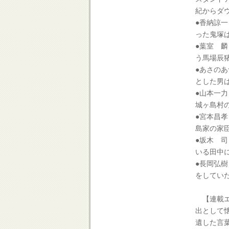
紀からダ
●香納諒
った鬼塚
●葉室 
う馬場辰
●あさのあ
とした男
●山本一力
城ヶ島村
●宮本昌孝
島家の家
●坂木 司
いる田中
●長岡弘樹
をしてい
【連載エ
出として
遺した言葉