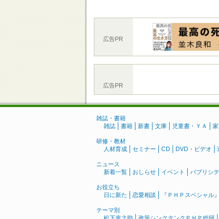
広告PR
広告PR
雑誌・書籍
雑誌
書籍
新書
文庫
児童書・ＹＡ
家
研修・教材
人材育成
セミナー
CD
DVD・ビデオ
ニュース
新着一覧
おしらせ
イベント
パブリシ
お役立ち
日に新た
恋愛相談
『ＰＨＰスペシャル
テーマ別
松下幸之助
政策シンクタンクＰＨＰ総研