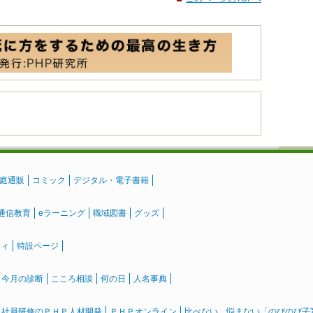
庭通販
コミック
デジタル・電子書籍
通信教育
eラーニング
職域図書
グッズ
ティ
特設ページ
』今月の診断
こころ相談
何の日
人名事典
社員研修のＰＨＰ人材開発
ＰＨＰオンライン
比べない、悩まない「のびのび子育て