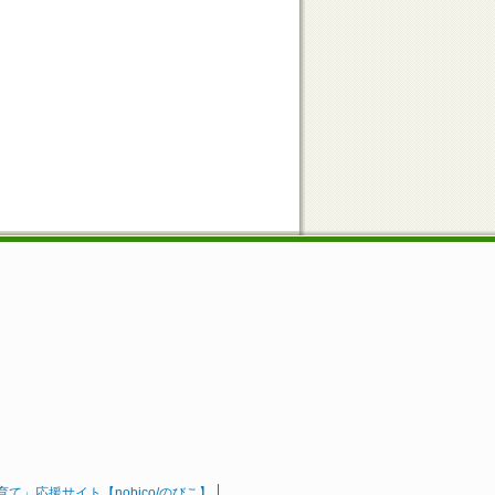
」応援サイト【nobico/のびこ】