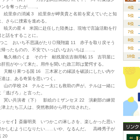
ウンを奪ったが……。
4位
一 絵里奈の消滅 3 絵里奈が岬美貴と名前を変えていたと知
5位
は、さらに捜索を進める。
6位
麟 暁天の星 4 米国に赴任した陸奥は、現地で言論活動を行
7位
猪と話をすることに。
8位
つこ おいち不思議がたり◎飛翔篇 11 赤子を取り戻そう
9位
は帰ったものの、不安でいっぱいなおいちは……。
10位
 亀久橋のくま その十 献残屋佐吉御用帖 15 吉羽屋に
の肝煎がやって来た。用件を聞いた政三郎は驚愕する。
 天離り果つる国 16 三木家との縁談を破談にしたい内ケ
臣達は、ある奇策を思いつく。
 山の学校 24 テルと一太にも救助の声が。テルは一緒に
に「逃げろ」と言った。
 冥い共演者（下） 影絵のミザンセヌ 22 演劇部の練習
た津上たち三人は、突然教師から呼び出された。
ッセイ】斎藤明美 いつかこの淋しさを、楽しかった思い
懐かしむようになりたい……いや、なるんだ。 高峰秀子が
 20