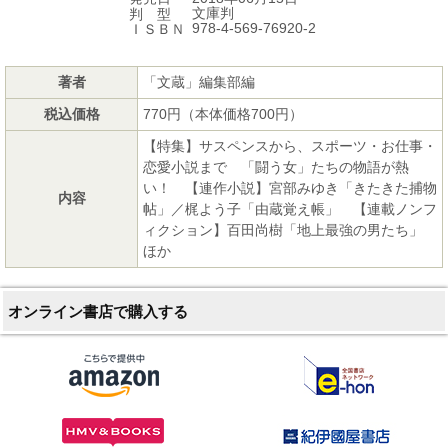
文庫判
判 型
978-4-569-76920-2
ＩＳＢＮ
著者
「文蔵」編集部編
税込価格
770円（本体価格700円）
【特集】サスペンスから、スポーツ・お仕事・
恋愛小説まで 「闘う女」たちの物語が熱
い！ 【連作小説】宮部みゆき「きたきた捕物
内容
帖」／梶よう子「由蔵覚え帳」 【連載ノンフ
ィクション】百田尚樹「地上最強の男たち」
ほか
オンライン書店で購入する