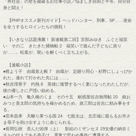
「男社会」の壁を蹴破るお仕事小説／悩ましき自由と平等。自分自
身と闘え！
【PHPオススメ新刊ガイド】ヘッドハンター、刑事、SP……使命
を全うするヒロインたちの挑戦！
【いきなり話題沸騰！ 新連載第二回】宮部みゆき ふぐと福笑
い その二 きたきた捕物帖 2 福笑いで遊んだ子どもに祟り
が……。松葉が、呪いを解くべく立ち上がる。
【連載小説】
●梶よう子 由蔵覚え帳 7 由蔵が、定廻り同心・杉野にしょっぴか
れた。連れて行かれた先には……。
●秋吉理香子 灼熱 8 英雄に復讐するべく妻になったわたしだが、
彼の優しさに戸惑い始める。
●山本一力 亀久橋のくま その十五 献残屋佐吉御用帖 20 娘お
みつと喜太郎の気持ちを確かめるため、政三郎は佐吉に頼み事をす
る。
●宮本昌孝 天離り果つる国 24 七龍太は、北庄城に籠もるお市さ
ま母子を助け出すように命じられる。
●長岡弘樹 歪んだ凶弾（上） 影絵のミザンセヌ 29女優の納谷ミ
チルの付人である恭子は、電車で思わぬ事件に遭遇する。