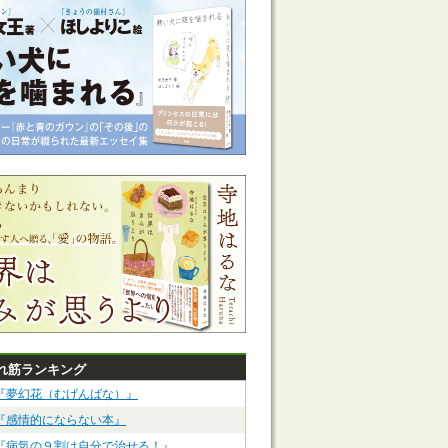
れ筋ランキング
『夢幻花（むげんばな）』
『感情的にならない本』
『病気の９割は自分で治せる！』