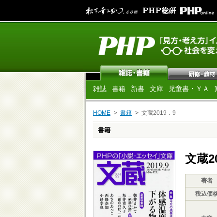
雑誌
書籍
新書
文庫
児童書・ＹＡ
HOME
書籍
文蔵2019．9
書籍
文蔵2
著者
税込価