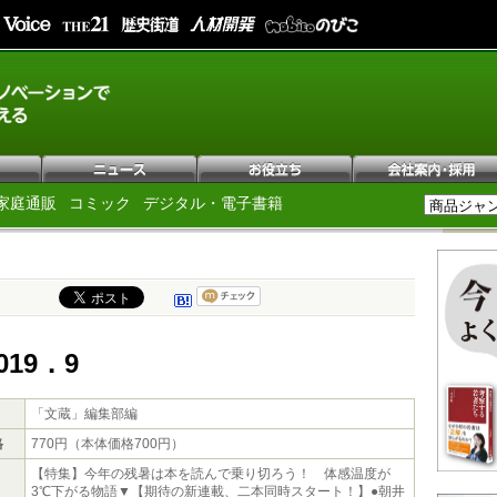
家庭通販
コミック
デジタル・電子書籍
019．9
「文蔵」編集部編
格
770円（本体価格700円）
【特集】今年の残暑は本を読んで乗り切ろう！ 体感温度が
3℃下がる物語▼【期待の新連載、二本同時スタート！】●朝井