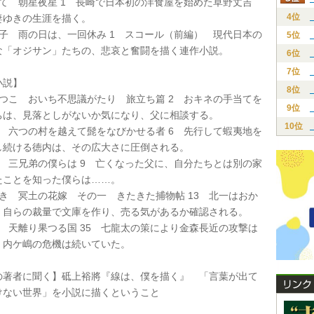
かて 朝星夜星 1 長崎で日本初の洋食屋を始めた草野丈吉
4位
妻ゆきの生涯を描く。
久子 雨の日は、一回休み 1 スコール（前編） 現代日本の
5位
な「オジサン」たちの、悲哀と奮闘を描く連作小説。
6位
7位
説】
8位
あつこ おいち不思議がたり 旅立ち篇 2 おキネの手当てを
9位
ちは、見落としがないか気になり、父に相談する。
10位
加 六つの村を越えて髭をなびかせる者 6 先行して蝦夷地を
し続ける徳内は、その広大さに圧倒される。
也 三兄弟の僕らは 9 亡くなった父に、自分たちとは別の家
たことを知った僕らは……。
き 冥土の花嫁 その一 きたきた捕物帖 13 北一はおか
、自らの裁量で文庫を作り、売る気があるか確認される。
 天離り果つる国 35 七龍太の策により金森長近の攻撃は
、内ケ嶋の危機は続いていた。
著者に聞く】砥上裕將『線は、僕を描く』 「言葉が出て
けない世界」を小説に描くということ