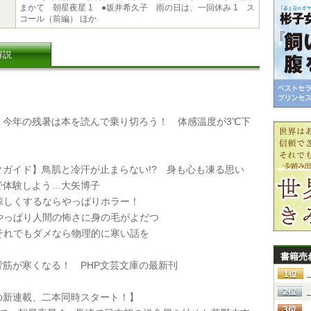
まかて 朝星夜星 1 ●坂井希久子 雨の日は、一回休み 1 ス
コール（前編） ほか
解説
今年の残暑は本を読んで乗り切ろう！ 体感温度が3℃下
ガイド】鳥肌と冷汗が止まらない!? 身も心も凍る思い
で体験しよう…大矢博子
 涼しくするならやっぱりホラー！
 やっぱり人間の怖さに身の毛がよだつ
 それでもダメなら物理的に寒い話を
書籍売
筋が寒くなる！ PHP文芸文庫の最新刊
新連載、二本同時スタート！】