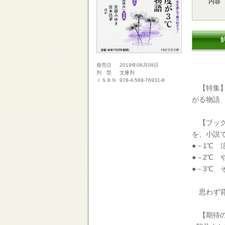
内容
2019年08月09日
発売日
文庫判
判 型
978-4-569-76931-8
ＩＳＢＮ
【特集】
がる物語
【ブック
を、小説
●－1℃
●－2℃
●－3℃
思わず背
【期待の