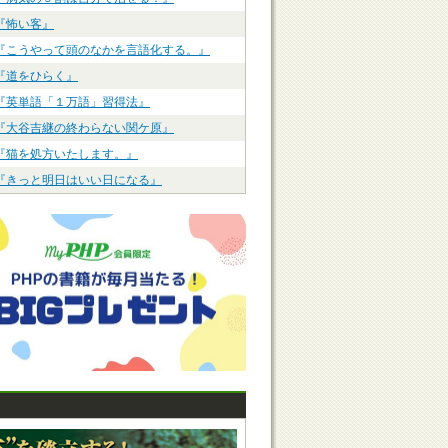
『怖い客』
『こうやって頭のなかを言語化する。』
『道をひらく』
『英単語「１万語」習得法』
『大谷吉継の終わらない関ケ原』
『猫を処方いたします。』
『きっと明日はいい日になる』