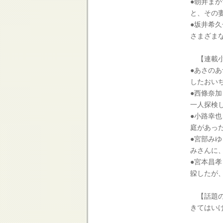
●朝井ま
と、その
●坂井希
さまざま
【連載小
●あさの
したおい
●西條奈
一人探検
●小路幸
庭があっ
●宮部みゆ
みさんに
●宮本昌孝
躱したが
【話題の
きてはい