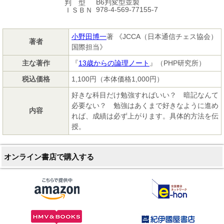
B6判変型並製
判 型
978-4-569-77155-7
ＩＳＢＮ
小野田博一
著 《JCCA（日本通信チェス協会）
著者
国際担当》
主な著作
『
13歳からの論理ノート
』（PHP研究所）
税込価格
1,100円（本体価格1,000円）
好きな科目だけ勉強すればいい？ 暗記なんて
必要ない？ 勉強はあくまで好きなように進め
内容
れば、成績は必ず上がります。具体的方法を伝
授。
オンライン書店で購入する