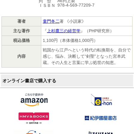
A6判上製
判 型
978-4-569-77209-7
ＩＳＢＮ
著者
童門冬二
著 《小説家》
主な著作
『
上杉鷹三の経営学
』（PHP研究所）
税込価格
1,100円（本体価格1,000円）
戦国から江戸へという時代の転換期を、自分で
内容
感じ、悩み、決断して“剣聖”となった宮本武
蔵。その人生と言葉に学ぶ処世の知恵。
オンライン書店で購入する