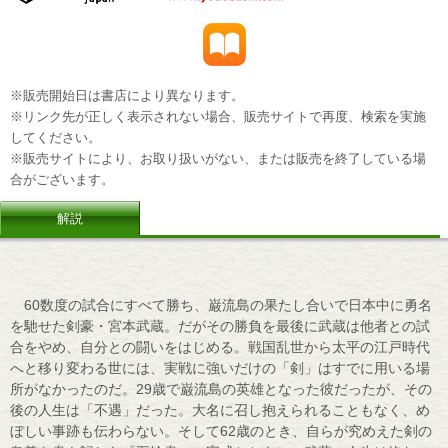
※販売開始日は書店により異なります。
※リンク先が正しく表示されない場合、販売サイトで再度、検索を実施
してください。
※販売サイトにより、お取り扱いがない、または販売を終了している場
合がございます。
解説
60数度の試合にすべて勝ち、巌流島の果たし合いで日本中に勇名
を馳せた剣豪・宮本武蔵。だがその勝負を最後に武蔵は他者との試
合をやめ、自分との闘いをはじめる。戦国乱世から太平の江戸時代
へと移り変わる世には、実戦に強いだけの「剣」はすでに用いる場
所がなかったのだ。29歳で巌流島の英雄となった彼だったが、その
後の人生は「不遇」だった。大名に召し抱えられることもなく、め
ぼしい事跡も伝わらない。そして62歳のとき、自らが究めえた剣の