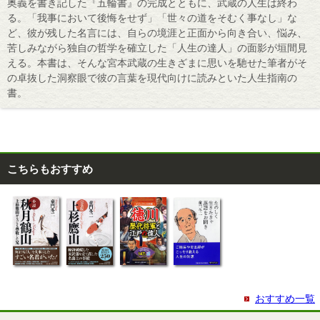
奥義を書き記した『五輪書』の完成とともに、武蔵の人生は終わ
る。「我事において後悔をせず」「世々の道をそむく事なし」な
ど、彼が残した名言には、自らの境涯と正面から向き合い、悩み、
苦しみながら独自の哲学を確立した「人生の達人」の面影が垣間見
える。本書は、そんな宮本武蔵の生きざまに思いを馳せた筆者がそ
の卓抜した洞察眼で彼の言葉を現代向けに読みといた人生指南の
書。
こちらもおすすめ
おすすめ一覧