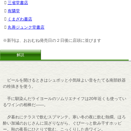
三省堂書店
有隣堂
くまざわ書店
丸善ジュンク堂書店
※新刊は、おおむね発売日の２日後に店頭に並びます
解説
ビールを開けるときはシュポッと小気味よい音をたてる南部鉄器
の栓抜きを使う。
手に馴染んだライヨールのソムリエナイフは20年近くも使ってい
るワインの相棒だ――。
夕暮れにテラスで飲むスプマンテ。寒い冬の夜に飲む熱燗。ほろ
酔い加減のおじさんに混ざりながら、ぐびーっと飲み干すホッピ
ー。秋の夜長にひとりで飲む、こっくりした赤ワイン。