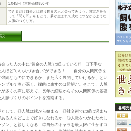
格
1,045円（本体価格950円）
できるだけ自分とは違う世界の人と会ってみよう。誠実さをも
って「聞く耳」をもとう。夢が生まれて成功につながるような
人脈のつくり方。
解説
会った人の中に“黄金の人脈”は眠っている!? 口下手な
な人ほど“いい人づき合い”ができる！ 「自分の人間関係を
ば強固なものにできるか、また広く展開していけるか」とい
シンプルで奥が深く、端的に表すのは難解だ。そこで、人脈
マが多くの声に応えて、長年の経験からその人間関係の基礎
た人脈づくりのポイントを指南する。
書籍売
として、◎人脈は縁から始まる ◎社交術では縁は深まら
縁ある人をどこまで好きになれるか ◎人脈をつかむために
ーソン」と親しくなる ◎自分のキャラを最大限に生かすコ