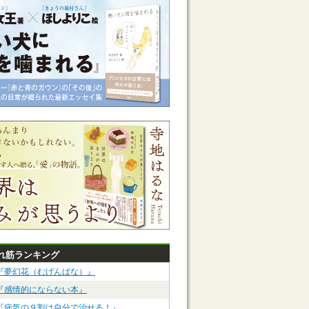
れ筋ランキング
『夢幻花（むげんばな）』
『感情的にならない本』
『病気の９割は自分で治せる！』