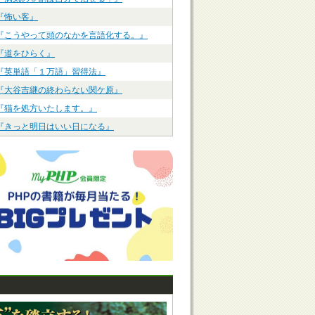
『怖い客』
『こうやって頭のなかを言語化する。』
『道をひらく』
『英単語「１万語」習得法』
『大谷吉継の終わらない関ケ原』
『猫を処方いたします。』
『きっと明日はいい日になる』