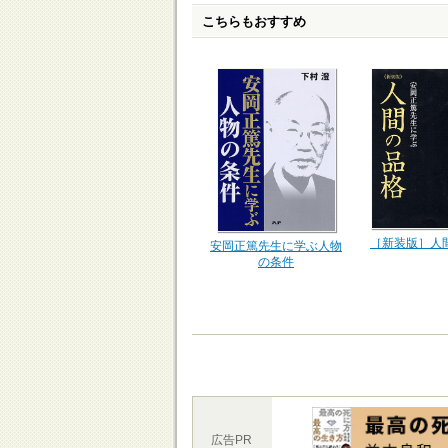
こちらもおすすめ
［新装版］人
安岡正篤先生に学ぶ人物
の条件
広告PR