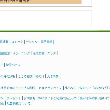
庭通販
コミック
デジタル・電子書籍
通信教育
eラーニング
職域図書
グッズ
ティ
特設ページ
』今月の診断
こころ相談
何の日
人名事典
社員研修のＰＨＰ人材開発
ＰＨＰオンライン
比べない、悩まない「のびのび子育て
ジン
プレゼント
お問合せ
Webサイトご利用にあたって
個人情報の取り扱いに
計画
広告掲載について