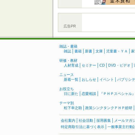
広告PR
雑誌・書籍
雑誌
書籍
新書
文庫
児童書・ＹＡ
家
研修・教材
人材育成
セミナー
CD
DVD・ビデオ
ニュース
新着一覧
おしらせ
イベント
パブリシ
お役立ち
日に新た
恋愛相談
『ＰＨＰスペシャル
テーマ別
松下幸之助
政策シンクタンクＰＨＰ総研
会社案内
社会活動
採用募集
メールマガ
特定商取引法に基づく表示
一般事業主行動