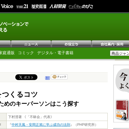
家庭通販
コミック
デジタル・電子書籍
をつくるコツ
ためのキーパーソンはこう探す
下村澄著 《「不昧会」代表》
作
『
中村天風・安岡正篤に学ぶ成功の法則
』（PHP研究所）