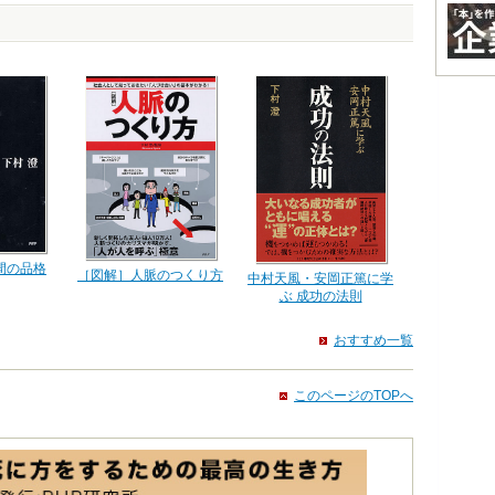
間の品格
［図解］人脈のつくり方
中村天風・安岡正篤に学
ぶ 成功の法則
おすすめ一覧
このページのTOPへ