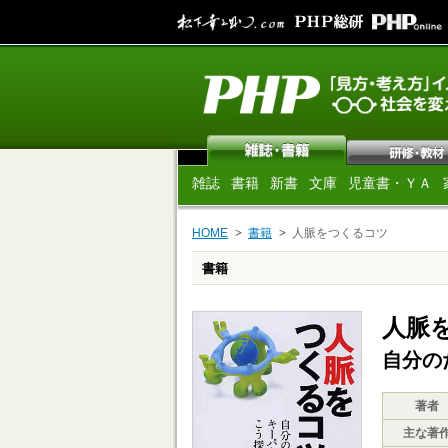
雑誌
書籍
新書
文庫
児童書・ＹＡ
HOME
書籍
人脈をつくるコツ
書籍
人脈
自分の
著者
主な著