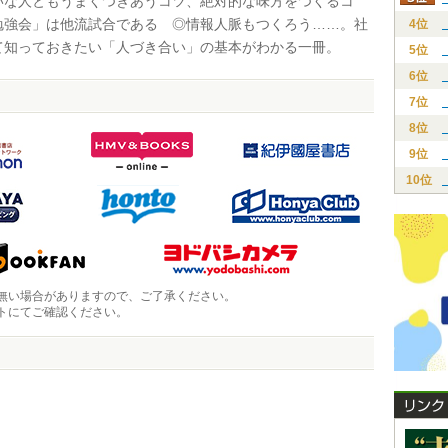
いな人ともうまくつきあうコツ、絶対的な味方をつくるコ
勉強会」は他流試合である ◎情報人脈もつくろう……。社
4位
て知っておきたい「人づき合い」の基本がわかる一冊。
5位
6位
7位
8位
9位
10位
無い場合がありますので、ご了承ください。
トにてご確認ください。