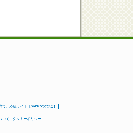
」応援サイト【nobico/のびこ】
ついて
クッキーポリシー