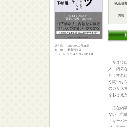
税込価
内容
2009年10月26日
発売日
新書判並製
判 型
978-4-569-77314-8
ＩＳＢＮ
今まで出
人、内気
どうすれ
う問いは
のカリス
をおさえ
主な内容
ない ◎
「キーパ