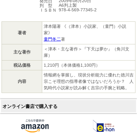
2009年08月20日
発売日
A6判上製
判 型
978-4-569-77345-2
ＩＳＢＮ
津本陽著 《（津本）小説家、（童門）小説
著者
家》
童門冬二
著
＜津本・主な著作＞『下天は夢か』（角川文
主な著作
庫）
税込価格
1,210円（本体価格1,100円）
情報網を掌握し、現状分析能力に優れた徳川吉
内容
宗こそ理想の指導者像ではないだろうか？ 人
気時代小説家が読み解く吉宗の手腕と戦略。
オンライン書店で購入する