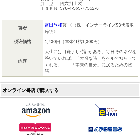
四六判上製
判 型
978-4-569-77352-0
ＩＳＢＮ
富田欣和
著 《（株）インナーライズ53代表取
著者
締役》
税込価格
1,430円（本体価格1,300円）
人生には目覚まし時計がある。毎日そのネジを
巻いていれば、「大切な時」をベルで知らせて
内容
くれる。――「本来の自分」に戻るための物
語。
オンライン書店で購入する