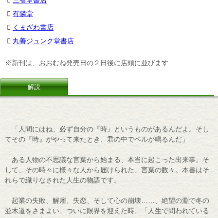
三省堂書店
有隣堂
くまざわ書店
丸善ジュンク堂書店
※新刊は、おおむね発売日の２日後に店頭に並びます
解説
「人間にはね、必ず自分の『時』というものがあるんだよ。そし
てその『時』がやって来たとき、君の中でベルが鳴るんだ」
ある人物の不思議な言葉から始まる、本当に起こった出来事。そ
して、その時々に様々な人から届けられた、言葉の数々。本書はそ
れらで織りなされた人生の物語です。
起業の失敗、解雇、失恋、そして心の崩壊……、絶望の淵で冬の
並木道をさまよい、ついに限界を迎えた時、「人生で問われている