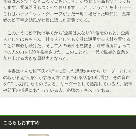
電器は人をつくるところでございます。あわせて商品もつくってお
ります、電気器具もつくっております」、こういうことを申せ――
これはパナソニック・グループがまだ一町工場だった時代に、創業
者の松下幸之助氏が社員に語った言葉である。
このように松下氏は早くから“企業は人なり”の信念のもと、企業
人としてはもちろん、社会人としても立派に通用する人材を育てる
ことに腐心し続けた。そして人の適性を見抜き、適材適所によって
その人の力を120％発揮させた。このことが、一代で世界的企業を
創り上げる大きな原動力となった。
本書はそんな松下氏が折々に語った講話の中から“リーダーとして
の心がまえ”人を活かす考え方“にまつわる話を10話選び、その音声
をCDに収録したものである。リーダーとして活躍している人、後輩
や部下の指導にあたっている人、必聴のテキストである。
こちらもおすすめ