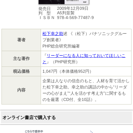
2009年12月09日
発売日
A5判並製
判 型
978-4-569-77487-9
ＩＳＢＮ
松下幸之助
述 《（松下）パナソニックグルー
著者
プ創業者》
PHP総合研究所編著
『
リーダーになる人に知っておいてほしいこ
主な著作
と
』（PHP研究所）
税込価格
1,047円（本体価格952円）
企業は人なりの信念のもと、人材を育て活かし
た松下幸之助。幸之助の講話の中から“リーダ
内容
ーの心がまえ”“人を活かす考え方”に関するも
のを厳選（CD付、全10話）。
オンライン書店で購入する