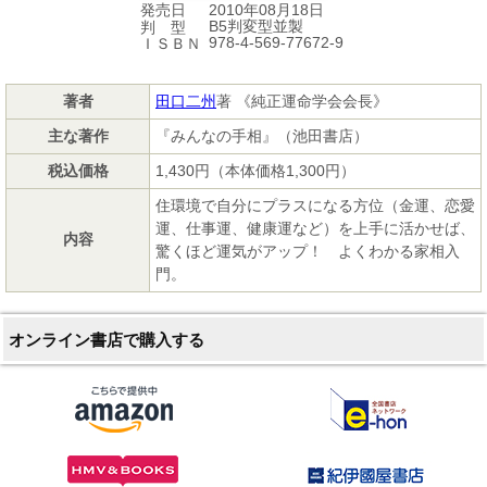
2010年08月18日
発売日
B5判変型並製
判 型
978-4-569-77672-9
ＩＳＢＮ
著者
田口二州
著 《純正運命学会会長》
主な著作
『みんなの手相』（池田書店）
税込価格
1,430円（本体価格1,300円）
住環境で自分にプラスになる方位（金運、恋愛
運、仕事運、健康運など）を上手に活かせば、
内容
驚くほど運気がアップ！ よくわかる家相入
門。
オンライン書店で購入する