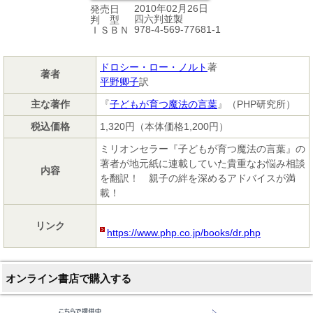
2010年02月26日
発売日
四六判並製
判 型
978-4-569-77681-1
ＩＳＢＮ
ドロシー・ロー・ノルト
著
著者
平野卿子
訳
主な著作
『
子どもが育つ魔法の言葉
』（PHP研究所）
税込価格
1,320円（本体価格1,200円）
ミリオンセラー『子どもが育つ魔法の言葉』の
著者が地元紙に連載していた貴重なお悩み相談
内容
を翻訳！ 親子の絆を深めるアドバイスが満
載！
リンク
https://www.php.co.jp/books/dr.php
オンライン書店で購入する