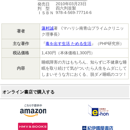
2010年03月23日
発売日
四六判並製
判 型
978-4-569-77714-6
ＩＳＢＮ
蓮村誠
著 《マハリシ南青山プライムクリニッ
著者
ク理事長》
主な著作
『
毒を出す生活 ためる生活
』（PHP研究所）
税込価格
1,430円（本体価格1,300円）
睡眠障害の方はもちろん、知らずに不健康な睡
内容
眠を取り続けて気がついたら人生をムダにして
しまいそうな方におくる、脱ダメ睡眠のコツ！
オンライン書店で購入する