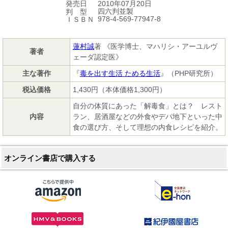
2010年07月20日
発売日
四六判並製
判 型
978-4-569-77947-8
ＩＳＢＮ
蓮村誠
著 《医学博士、マハリシ・アーユルヴ
著者
ェーダ認定医》
主な著作
『
毒を出す生活 ためる生活
』（PHP研究所）
税込価格
1,430円（本体価格1,300円）
自分の体質にあった「解毒食」とは？ レスト
内容
ラン、居酒屋などの外食やデパ地下といった中
食の選び方、そして理想の内食レシピを紹介。
オンライン書店で購入する