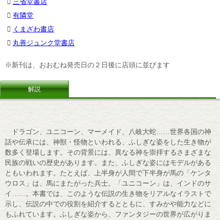
三省堂書店
有隣堂
くまざわ書店
丸善ジュンク堂書店
※新刊は、おおむね発売日の２日後に店頭に並びます
解説
ドラゴン、ユニコーン、マーメイド、八岐大蛇……世界各国の神
話や伝承には、神獣・怪物といわれる、ふしぎな姿をした生き物が
数多く登場します。その背景には、異なる神を崇拝するさまざまな
民族の戦いの歴史があります。また、ふしぎな姿にはモデルがある
ともいわれます。たとえば、上半身が人間で下半身が馬の「ケンタ
ウロス」は、馬にまたがった兵士。「ユニコーン」は、インドのサ
イ……。本書では、このような伝説の生き物をリアルなイラストで
示し、伝説の中での役割を紹介するとともに、すみかや能力などに
もふれています。ふしぎな姿から、ファンタジーの世界が広がりま