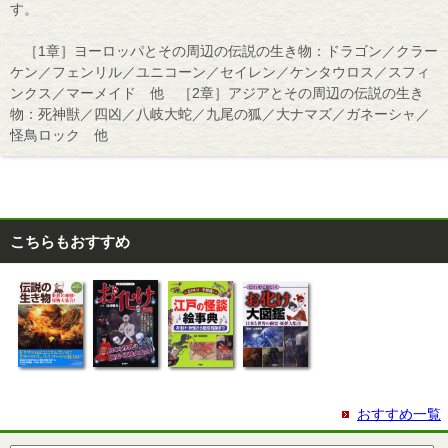
す。
［1章］ヨーロッパとその周辺の伝説の生き物：ドラゴン／クラー
ケン／フェンリル／ユニコーン／セイレン／ケンタウロス／スフィ
ンクス／マーメイド 他 ［2章］アジアとその周辺の伝説の生き
物：死神獣／四凶／八岐大蛇／九尾の狐／大ナマズ／ガネーシャ／
怪鳥ロック 他
こちらもおすすめ
おすすめ一覧