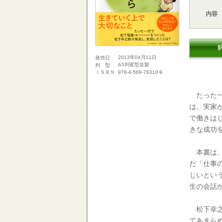
内容
2013年04月11日
発売日
A5判変型並製
判 型
978-4-569-78310-9
ＩＳＢＮ
たった一
は、実家
で働きは
きな成功
本書は、
だ「仕事
じいとい
生の会話
松下幸之
てあきら