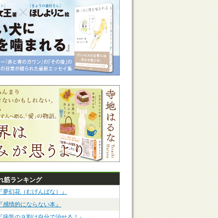
れ筋ランキング
『夢幻花（むげんばな）』
『感情的にならない本』
『病気の９割は自分で治せる！』