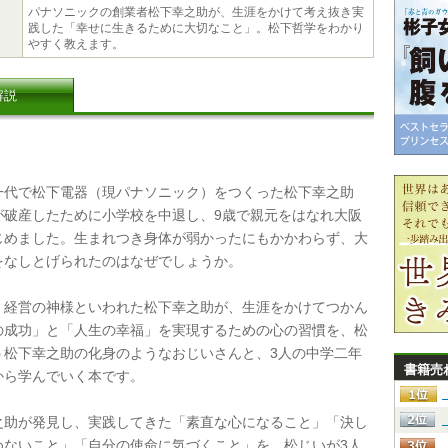
パナソニックの創業者松下幸之助が、生涯をかけて考え抜き実
践した「幸せに生きるために大切なこと」。松下哲学をわかり
やすく教えます。
解説
代で松下電器（現パナソニック）をつくった松下幸之助
が破産したために小学校を中退し、9歳で親元をはなれ大阪
じめました。生まれつき身体が弱かったにもかかわらず、大
をなしとげられたのはなぜでしょうか。
経営の神様といわれた松下幸之助が、生涯をかけてつかん
の成功」と「人生の幸福」を実現するための心の習慣を、松
う松下幸之助の化身のようなおじいさんと、3人の中学二年
書籍売
から学んでいく本です。
助が発見し、実践してきた「素直な心になること」「決し
めないこと」「自分の使命に気づくこと」を、松じいが3人