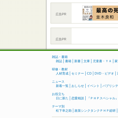
広告PR
広告PR
雑誌・書籍
雑誌
書籍
新書
文庫
児童書・ＹＡ
家
研修・教材
人材育成
セミナー
CD
DVD・ビデオ
ニュース
新着一覧
おしらせ
イベント
パブリシ
お役立ち
日に新た
恋愛相談
『ＰＨＰスペシャル
テーマ別
松下幸之助
政策シンクタンクＰＨＰ総研