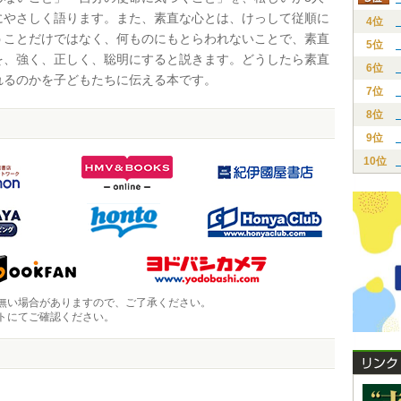
にやさしく語ります。また、素直な心とは、けっして従順に
4位
うことだけではなく、何ものにもとらわれないことで、素直
5位
を、強く、正しく、聡明にすると説きます。どうしたら素直
6位
れるのかを子どもたちに伝える本です。
7位
8位
9位
10位
無い場合がありますので、ご了承ください。
トにてご確認ください。