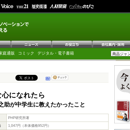
家庭通販
コミック
デジタル・電子書籍
な心になれたら
之助が中学生に教えたかったこと
PHP研究所著
格
1,047円（本体価格952円）