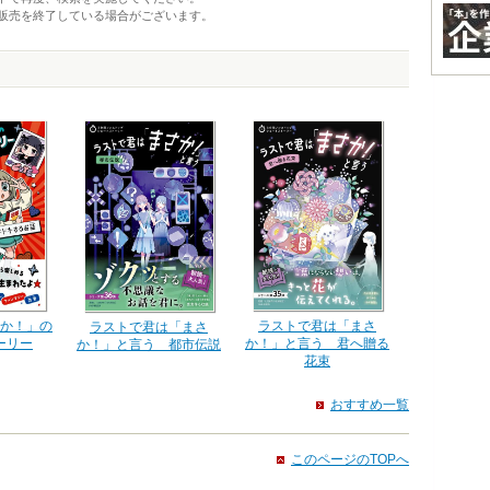
販売を終了している場合がございます。
ラストで君は「まさ
か！」の
ラストで君は「まさ
か！」と言う 君へ贈る
ーリー
か！」と言う 都市伝説
花束
おすすめ一覧
このページのTOPへ