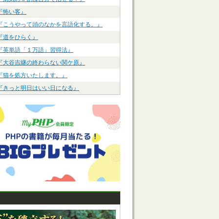
『怖い客』
『こうやって頭のなかを言語化する。』
『道をひらく』
『英単語「１万語」習得法』
『大谷吉継の終わらない関ケ原』
『猫を処方いたします。』
『きっと明日はいい日になる』