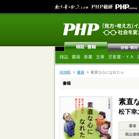
雑誌
書籍
新書
文庫
児童書・ＹＡ
HOME
書籍
素直な心になれたら
書籍
素直
松下幸
著者
税込価