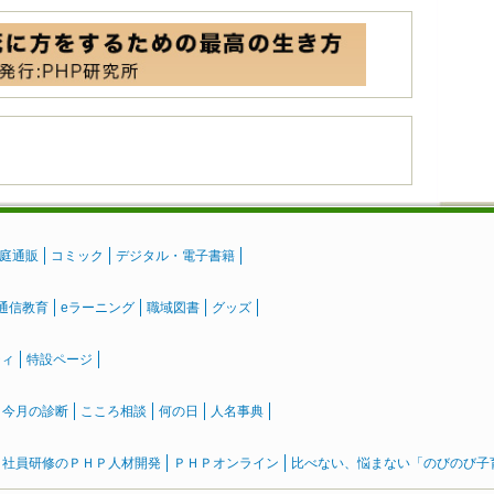
庭通販
コミック
デジタル・電子書籍
通信教育
eラーニング
職域図書
グッズ
ティ
特設ページ
』今月の診断
こころ相談
何の日
人名事典
社員研修のＰＨＰ人材開発
ＰＨＰオンライン
比べない、悩まない「のびのび子育て