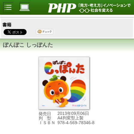
書籍
ぽんぽこ しっぽんた
2013年09月06日
発売日
A4判変型上製
判 型
978-4-569-78346-8
ＩＳＢＮ