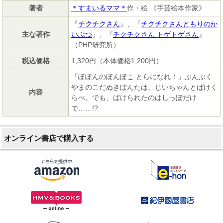
著者
＊すまいるママ＊
作・絵 《手芸絵本作家》
『
チクチクさん
』、『
チクチクさんともりのか
主な著作
いぶつ
』、『
チクチクさん トゲトゲさん
』
（PHP研究所）
税込価格
1,320円（本体価格1,200円）
「ぽぽんのぽんぽこ とらになれ！」ぶんぶく
やまのこだぬきぽんたは、じいちゃんとばけく
内容
らべ。でも、ばけられたのはしっぽだけ
で……!?
オンライン書店で購入する