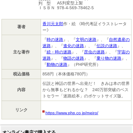
A5判変型上製
判 型
978-4-569-78462-5
ＩＳＢＮ
香川元太郎
作・絵 《時代考証イラストレータ
著者
ー》
『
時の迷路
』、『
文明の迷路
』、『
自然遺産の
迷路
』、『
進化の迷路
』、『
伝説の迷路
』、
主な著作
『
続・時の迷路
』、『
昆虫の迷路
』、『
宇宙の
迷路
』、『
物語の迷路
』、『
乗り物の迷路
』、
『
動物の迷路
』（PHP研究所）
税込価格
858円（本体価格780円）
伝説と神話の世界へ出発だ！ きみは本の世界
内容
から無事もどれるかな？ 240万部突破のベス
トセラー「迷路絵本」のポケットサイズ版。
リンク
https://www.php.co.jp/meiro/
オンライン書店で購入する