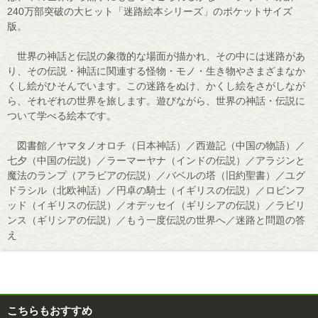
240万部突破の大ヒット「迷路絵本シリーズ」のポケットサイズ
版。
世界の神話と伝説の象徴的な場面が描かれ、その中には迷路があ
り、その伝説・神話に関連する怪物・モノ・生き物やさまざまなか
くし絵がひそんでいます。この迷路をぬけ、かくし絵をさがしなが
ら、それぞれの世界を旅します。遊びながら、世界の神話・伝説に
ついて学べる絵本です。
図書館／ヤマタノオロチ（日本神話）／西遊記（中国の物語）／
七夕（中国の伝説）／ラーマーヤナ（インドの伝説）／アラジンと
魔法のランプ（アラビアの伝説）／バベルの塔（旧約聖書）／ユグ
ドラシル（北欧神話）／円卓の騎士（イギリスの伝説）／ロビンフ
ッド（イギリスの伝説）／オデッセイ（ギリシアの伝説）／ラビリ
ンス（ギリシアの伝説）／もう一度伝説の世界へ／迷路と問題の答
え
こちらもおすすめ