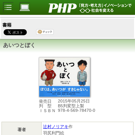
書籍
あいつとぼく
2015年05月25日
発売日
B5判変型上製
判 型
978-4-569-78470-0
ＩＳＢＮ
辻村ノリアキ
作
著者
羽尻利門絵