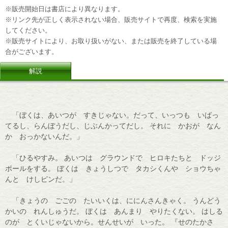
※販売開始日は書店により異なります。
※リンク先が正しく表示されない場合、販売サイトで再度、検索を実施
してください。
※販売サイトにより、お取り扱いがない、または販売を終了している場
合がございます。
解説
「ぼくは、あいつが すきじゃない。だって、いっつも いばっ
てるし、らんぼうだし、じぶんかってだし。 それに かおが なん
か おっかないんだ。」
「ひるやすみ。 あいつは グラウンドで ヒロキたちと ドッジ
ボールをする。 ぼくは きょうしつで タカシくんや ショウちゃ
んと けしピンだ。」
「きょうの ごごの たいいくは、ににんさんきゃく。 うんどう
かいの れんしゅうだ。 ぼくは あんまり やりたくない。 はしる
のが とくいじゃないから。せんせいが いった。 『せのたかさ