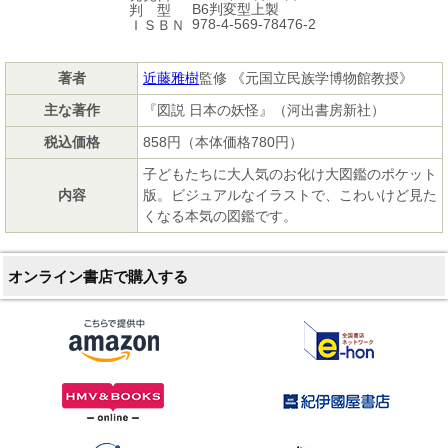
B6判変型上製
判 型
978-4-569-78476-2
ＩＳＢＮ
著者
近藤雅樹
監修 《元国立民族学博物館教授》
主な著作
『図説 日本の妖怪』（河出書房新社）
税込価格
858円（本体価格780円）
子どもたちに大人気のお化け大図鑑のポケット
内容
版。ビジュアルなイラストで、こわいけど見た
くなる本気の図鑑です。
オンライン書店で購入する