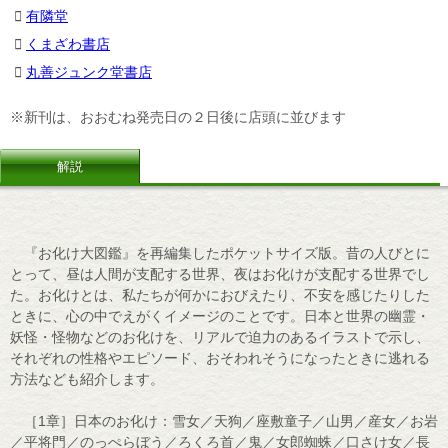
有隣堂
くまざわ書店
丸善ジュンク堂書店
※新刊は、おおむね発売日の２日後に店頭に並びます
解説
『お化け大図鑑』を再編集したポケットサイズ版。昔の人びとに
とって、昼は人間が支配する世界、夜はお化けが支配する世界でし
た。お化けとは、私たちが何かにおびえたり、不安を感じたりした
ときに、心の中でえがくイメージのことです。日本と世界の幽霊・
妖怪・怪物などのお化けを、リアルで迫力のあるイラストで示し、
それぞれの性格やエピソード、おそわれそうになったときに逃れる
方法なども紹介します。
［1章］日本のお化け：雪女／天狗／座敷童子／山男／産女／お岩
／平将門／のっぺらぼう／ろくろ首／鬼／女郎蜘蛛／口さけ女／長