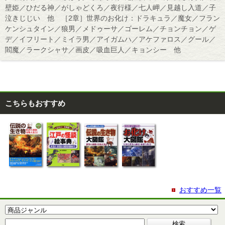
壁姫／ひだる神／がしゃどくろ／夜行様／七人岬／見越し入道／子
泣きじじい 他 ［2章］世界のお化け：ドラキュラ／魔女／フラン
ケンシュタイン／狼男／メドゥーサ／ゴーレム／チョンチョン／ゲ
デ／イフリート／ミイラ男／アイガムハ／アケファロス／グール／
閻魔／ラークシャサ／画皮／吸血巨人／キョンシー 他
こちらもおすすめ
おすすめ一覧