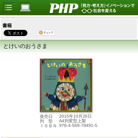
書籍
とけいのおうさま
2015年10月26日
発売日
A4判変型上製
判 型
978-4-569-78491-5
ＩＳＢＮ