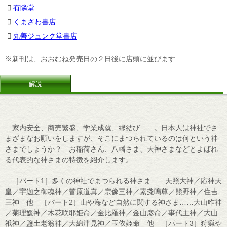
有隣堂
くまざわ書店
丸善ジュンク堂書店
※新刊は、おおむね発売日の２日後に店頭に並びます
解説
家内安全、商売繁盛、学業成就、縁結び……。日本人は神社でさ
まざまなお願いをしますが、そこにまつられているのは何という神
さまでしょうか？ お稲荷さん、八幡さま、天神さまなどとよばれ
る代表的な神さまの特徴を紹介します。
［パート1］多くの神社でまつられる神さま……天照大神／応神天
皇／宇迦之御魂神／菅原道真／宗像三神／素戔嗚尊／熊野神／住吉
三神 他 ［パート2］山や海など自然に関する神さま……大山咋神
／菊理媛神／木花咲耶姫命／金比羅神／金山彦命／事代主神／大山
祇神／鹽土老翁神／大綿津見神／玉依姫命 他 ［パート3］狩猟や