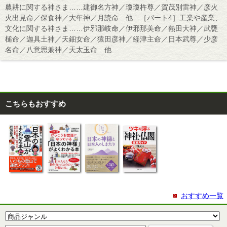
農耕に関する神さま……建御名方神／瓊瓊杵尊／賀茂別雷神／彦火
火出見命／保食神／大年神／月読命 他 ［パート4］工業や産業、
文化に関する神さま……伊邪那岐命／伊邪那美命／熱田大神／武甕
槌命／迦具土神／天鈿女命／猿田彦神／経津主命／日本武尊／少彦
名命／八意思兼神／天太玉命 他
こちらもおすすめ
おすすめ一覧