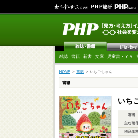
雑誌
書籍
新書
文庫
児童書・ＹＡ
HOME
書籍
いちごちゃん
書籍
いち
著者
主な著
税込価