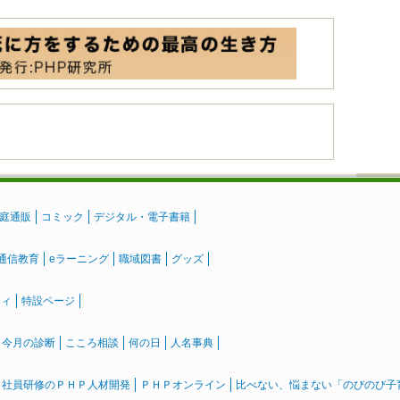
庭通販
コミック
デジタル・電子書籍
通信教育
eラーニング
職域図書
グッズ
ティ
特設ページ
』今月の診断
こころ相談
何の日
人名事典
社員研修のＰＨＰ人材開発
ＰＨＰオンライン
比べない、悩まない「のびのび子育て