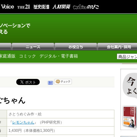
家庭通販
コミック
デジタル・電子書籍
ごちゃん
さとうめぐみ作・絵
作
『
レモンちゃん
』（PHP研究所）
格
1,430円（本体価格1,300円）