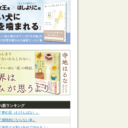
れ筋ランキング
『夢幻花（むげんばな）』
『感情的にならない本』
『病気の９割は自分で治せる！』