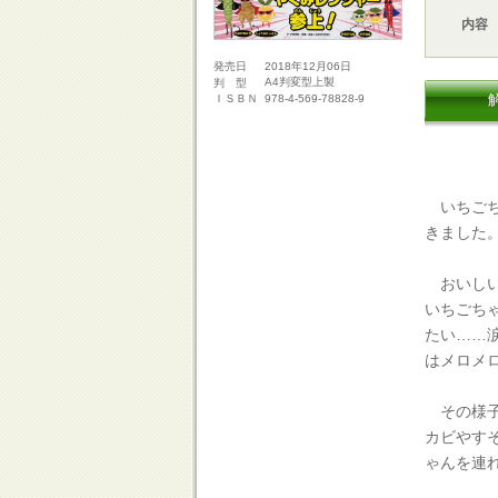
内容
2018年12月06日
発売日
A4判変型上製
判 型
978-4-569-78828-9
ＩＳＢＮ
いちごち
きました
おいしい
いちごち
たい……
はメロメ
その様子
カビやす
ゃんを連