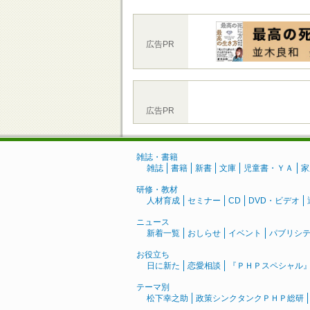
広告PR
広告PR
雑誌・書籍
雑誌
書籍
新書
文庫
児童書・ＹＡ
家
研修・教材
人材育成
セミナー
CD
DVD・ビデオ
ニュース
新着一覧
おしらせ
イベント
パブリシ
お役立ち
日に新た
恋愛相談
『ＰＨＰスペシャル
テーマ別
松下幸之助
政策シンクタンクＰＨＰ総研