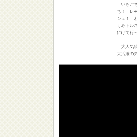
いちごち
ち！ レ
シュ！ 
くみトル
にげて行
大人気絵
大活躍の