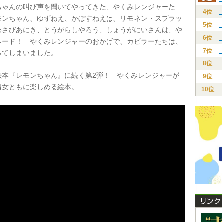
ゃんの叫び声を聞いてやってきた、やくみレンジャーた
4位
モンちゃん、ゆずねえ、かぼすねえは、リモネン・スプラッ
5位
わさびあにき、とうがらしやろう、しょうがにいさんは、や
6位
ネード！ やくみレンジャーのおかげで、カビラーたちは、
7位
ってしまいました。
8位
本『レモンちゃん』に続く第2弾！ やくみレンジャーが
9位
男女ともに楽しめる絵本。
10位