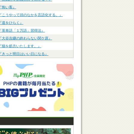
『怖い客』
『こうやって頭のなかを言語化する。』
『道をひらく』
『英単語「１万語」習得法』
『大谷吉継の終わらない関ケ原』
『猫を処方いたします。』
『きっと明日はいい日になる』