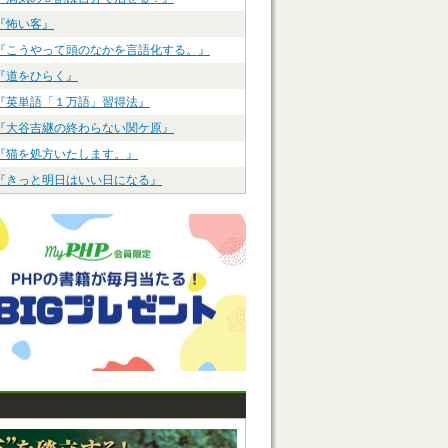
『怖い客』
『こうやって頭のなかを言語化する。』
『道をひらく』
『英単語「１万語」習得法』
『大谷吉継の終わらない関ケ原』
『猫を処方いたします。』
『きっと明日はいい日になる』