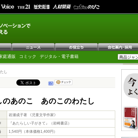
家庭通販
コミック
デジタル・電子書籍
たし
しのあのこ あのこのわたし
岩瀬成子著 《児童文学作家》
作
『あたらしい子がきて』（岩崎書店）
格
1,540円（本体価格1,400円）