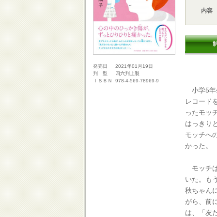
内容
2021年01月19日
発売日
四六判上製
判 型
978-4-569-78969-9
ＩＳＢＮ
小学5年
レコード
ったモッ
はっきり
モッチへ
かった。
モッチは
いた。も
秋ちゃん
がら、前
は、「友