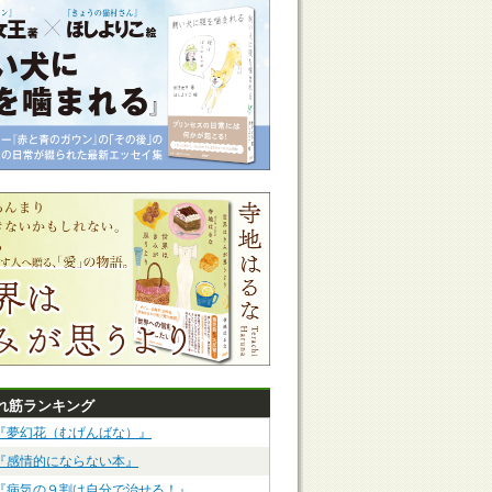
れ筋ランキング
『夢幻花（むげんばな）』
『感情的にならない本』
『病気の９割は自分で治せる！』