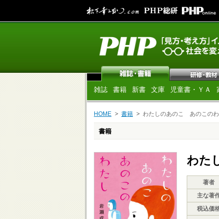
雑誌
書籍
新書
文庫
児童書・ＹＡ
HOME
書籍
わたしのあのこ あのこのわ
書籍
わた
著者
主な著
税込価