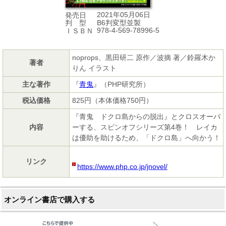
2021年05月06日
発売日
B6判変型並製
判 型
978-4-569-78996-5
ＩＳＢＮ
noprops、黒田研二 原作／波摘 著／鈴羅木か
著者
りん イラスト
主な著作
『
青鬼
』（PHP研究所）
税込価格
825円（本体価格750円）
『青鬼 ドクロ島からの脱出』とクロスオーバ
内容
ーする、スピンオフシリーズ第4巻！ レイカ
は優助を助けるため、「ドクロ島」へ向かう！
リンク
https://www.php.co.jp/jnovel/
オンライン書店で購入する