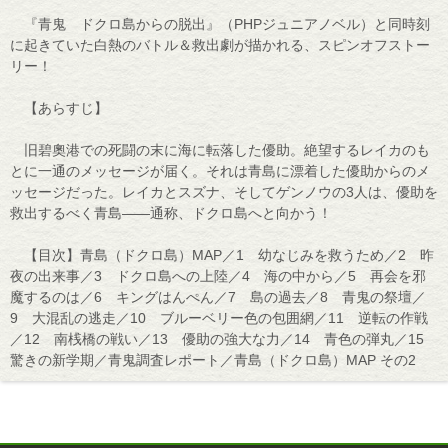
『青鬼 ドクロ島からの脱出』（PHPジュニアノベル）と同時刻
に起きていた白熱のバトル＆救出劇が描かれる、スピンオフストー
リー！
【あらすじ】
旧碧奧港での死闘の末に海に転落した優助。絶望するレイカのも
とに一通のメッセージが届く。それは青島に漂着した優助からのメ
ッセージだった。レイカとスズナ、そしてゲンノウの3人は、優助を
救出するべく青島――通称、ドクロ島へと向かう！
【目次】青島（ドクロ島）MAP／1 幼なじみを救うため／2 昨
夜の出来事／3 ドクロ島への上陸／4 海の中から／5 再会を邪
魔するのは／6 キングはんぺん／7 島の過去／8 青鬼の祭壇／
9 大混乱の逃走／10 ブルーベリー色の包囲網／11 逆転の作戦
／12 南桟橋の戦い／13 優助の強大な力／14 青色の弾丸／15
驚きの新学期／青鬼調査レポート／青島（ドクロ島）MAP その2