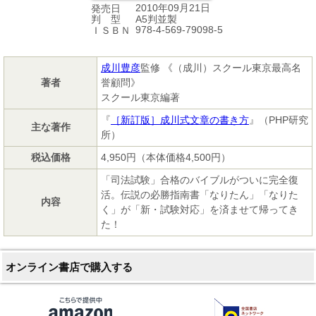
2010年09月21日
発売日
A5判並製
判 型
978-4-569-79098-5
ＩＳＢＮ
成川豊彦
監修 《（成川）スクール東京最高名
著者
誉顧問》
スクール東京編著
『
［新訂版］成川式文章の書き方
』（PHP研究
主な著作
所）
税込価格
4,950円（本体価格4,500円）
「司法試験」合格のバイブルがついに完全復
活。伝説の必勝指南書「なりたん」「なりた
内容
く」が「新・試験対応」を済ませて帰ってき
た！
オンライン書店で購入する