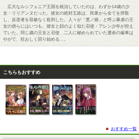
広大なルシフェニア王国を統治していたのは、わずか14歳の少
女・リリアンヌだった。彼女の絶対王政は、民衆から全てを搾取
し、反逆者を容赦なく処刑した。人々が「悪ノ娘」と呼ぶ暴虐の王
女の傍らにはいつも、彼女と顔のよく似た召使・アレン少年が控え
ていた。同じ歳の王女と召使…二人に秘められていた運命の歯車は
やがて、狂おしく回り始める…。
こちらもおすすめ
おすすめ一覧