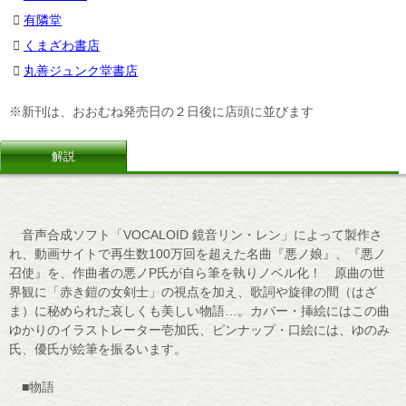
有隣堂
くまざわ書店
丸善ジュンク堂書店
※新刊は、おおむね発売日の２日後に店頭に並びます
解説
音声合成ソフト「VOCALOID 鏡音リン・レン」によって製作さ
れ、動画サイトで再生数100万回を超えた名曲『悪ノ娘』、『悪ノ
召使』を、作曲者の悪ノP氏が自ら筆を執りノベル化！ 原曲の世
界観に「赤き鎧の女剣士」の視点を加え、歌詞や旋律の間（はざ
ま）に秘められた哀しくも美しい物語…。カバー・挿絵にはこの曲
ゆかりのイラストレーター壱加氏、ピンナップ・口絵には、ゆのみ
氏、優氏が絵筆を振るいます。
■物語