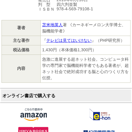
発売日
四六判並製
判 型
978-4-569-79108-1
ＩＳＢＮ
苫米地英人
著 《カーネギーメロン大学博士、
著者
脳機能学者》
主な著作
『
テレビは見てはいけない
』（PHP研究所）
税込価格
1,430円（本体価格1,300円）
急激に進展する超ネット社会。コンピュータ科
学の専門家で脳機能科学者でもある著者が、超
内容
ネット社会で絶対成功する脳と心のつくり方を
伝授。
オンライン書店で購入する