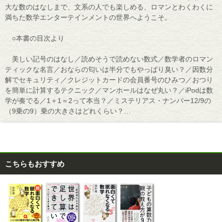
大な数のはなしまで、文系の人でも楽しめる、ロマンとわくわくに
満ちた数学エンターテインメントの世界へようこそ。
○本書の目次より
美しい記号のはなし／読めそうで読めない数式／数学者のロマン
ティックな名言／おならの匂いは半分でもやっぱり臭い？／因数分
解でセキュリティ／クレジットカードの会員番号のひみつ／おつり
を簡単に計算するテクニック／マンホールはなぜ丸い？／iPodは数
学が奏でる／1＋1＝2って本当？／ミステリアス・ナンバー12/9の
（9乗の9）乗の大きさはどれくらい？…
こちらもおすすめ