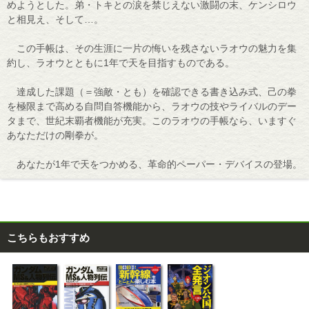
めようとした。弟・トキとの涙を禁じえない激闘の末、ケンシロウ
と相見え、そして…。
この手帳は、その生涯に一片の悔いを残さないラオウの魅力を集
約し、ラオウとともに1年で天を目指すものである。
達成した課題（＝強敵・とも）を確認できる書き込み式、己の拳
を極限まで高める自問自答機能から、ラオウの技やライバルのデー
タまで、世紀末覇者機能が充実。このラオウの手帳なら、いますぐ
あなただけの剛拳が。
あなたが1年で天をつかめる、革命的ペーパー・デバイスの登場。
こちらもおすすめ