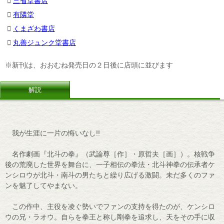
三省堂書店
有隣堂
くまざわ書店
丸善ジュンク堂書店
※新刊は、おおむね発売日の２日後に店頭に並びます
解説
我が生涯に一片の悔いなし!!
名作劇画『北斗の拳』（武論尊［作］・原哲夫［画］）。核戦争
後の荒廃した世界を舞台に、一子相伝の拳法・北斗神拳の伝承者ケ
ンシロウが北斗・南斗の男たちと繰り広げる激闘。未だ多くのファ
ンを魅了してやまない。
この作中、主役を凌ぐ勢いでファンの支持を得たのが、ケンシロ
ウの兄・ラオウ。自らを拳王と称し剛拳を追求し、天をその手に収