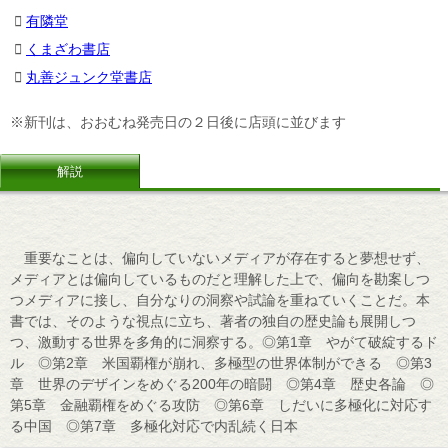
有隣堂
くまざわ書店
丸善ジュンク堂書店
※新刊は、おおむね発売日の２日後に店頭に並びます
解説
重要なことは、偏向していないメディアが存在すると夢想せず、
メディアとは偏向しているものだと理解した上で、偏向を勘案しつ
つメディアに接し、自分なりの洞察や試論を重ねていくことだ。本
書では、そのような視点に立ち、著者の独自の歴史論も展開しつ
つ、激動する世界を多角的に洞察する。◎第1章 やがて破綻するド
ル ◎第2章 米国覇権が崩れ、多極型の世界体制ができる ◎第3
章 世界のデザインをめぐる200年の暗闘 ◎第4章 歴史各論 ◎
第5章 金融覇権をめぐる攻防 ◎第6章 しだいに多極化に対応す
る中国 ◎第7章 多極化対応で内乱続く日本