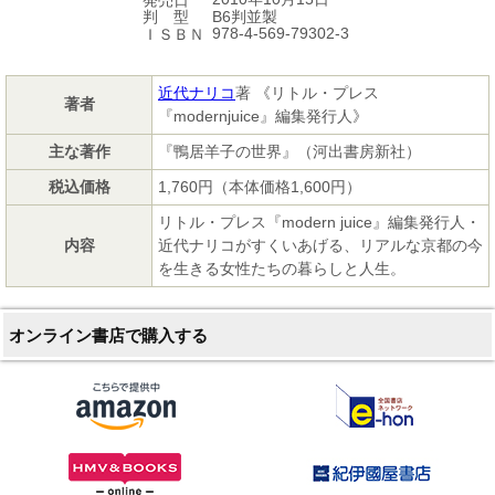
発売日
B6判並製
判 型
978-4-569-79302-3
ＩＳＢＮ
近代ナリコ
著 《リトル・プレス
著者
『modernjuice』編集発行人》
主な著作
『鴨居羊子の世界』（河出書房新社）
税込価格
1,760円（本体価格1,600円）
リトル・プレス『modern juice』編集発行人・
内容
近代ナリコがすくいあげる、リアルな京都の今
を生きる女性たちの暮らしと人生。
オンライン書店で購入する