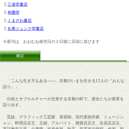
三省堂書店
有隣堂
くまざわ書店
丸善ジュンク堂書店
※新刊は、おおむね発売日の２日後に店頭に並びます
解説
「こんな生き方もある――。京都のいまを生きる17人の『おんな
語り』」
伝統とサブカルチャーが交差する京都の町で、彼女たちが真実を
語り出す。
芸妓、グラフィック工芸家、美容師、現代美術作家、ミュージシ
ャン、料理店店主、主婦、アルバイト、雑貨店店主、生花店店主、
英語教室主宰、介護職・造形作家、歌手、煎茶家元師範、作家、和