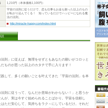
格
1,210円（本体価格1,100円）
宇宙の法則に従うだけで、恋も仕事もお金も願った以上のもの
が転がり込んでくる！ 知っているだけでハッピーになれる魔
法の法則。
http://miracle-happy.com/index.html
解説
法則」に従えば、無理をせずともあなたの願いがコロッと
んだものが思った以上のカタチで手に入ります！
践して、多くの願いごとを叶えてきた「宇宙の法則」を本
書籍売
法則に従うって、なんだか意味がわからない！」と思うか
せんが、実は今すぐ始められることばかり。宇宙を信頼し
たはただ安心して、気持ちをラク～にしているだけ。それだ