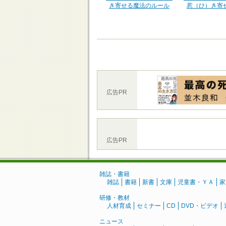
惹（ひ）き寄
き寄せる魔法のルール
広告PR
広告PR
雑誌・書籍
雑誌
書籍
新書
文庫
児童書・ＹＡ
家
研修・教材
人材育成
セミナー
CD
DVD・ビデオ
ニュース