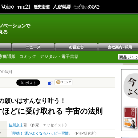
家庭通販
コミック
デジタル・電子書籍
宙の法則
の願いはすんなり叶う！
すほどに受け取れる 宇宙の法則
佳川奈未
著 《作家、エッセイスト》
作
『
即効！ 運がよくなるハッピー習慣
』（PHP研究所）