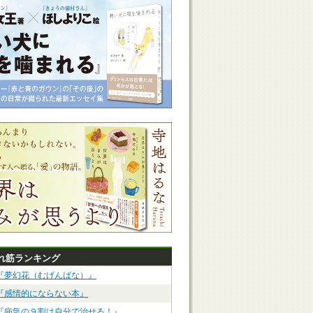
れ筋ランキング
『夢幻花（むげんばな）』
『感情的にならない本』
『病気の９割は自分で治せる！』