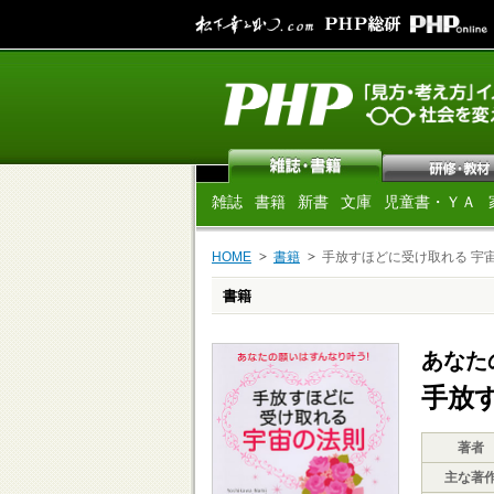
雑誌
書籍
新書
文庫
児童書・ＹＡ
HOME
書籍
手放すほどに受け取れる 宇
書籍
あなた
手放
著者
主な著