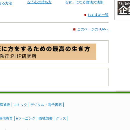
なう心の持ち方
る女」になる魔法の法則
せる方法
おすすめ一覧
このページのTOPへ
庭通販
コミック
デジタル・電子書籍
通信教育
eラーニング
職域図書
グッズ