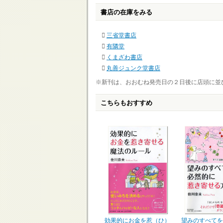
書店の在庫をみる
三省堂書店
有隣堂
くまざわ書店
丸善ジュンク堂書店
※新刊は、おおむね発売日の２日後に店頭に並
こちらもおすすめ
望みのすべてを
効果的にお金を惹（ひ）