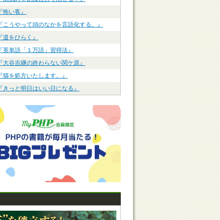
『怖い客』
『こうやって頭のなかを言語化する。』
『道をひらく』
『英単語「１万語」習得法』
『大谷吉継の終わらない関ケ原』
『猫を処方いたします。』
『きっと明日はいい日になる』