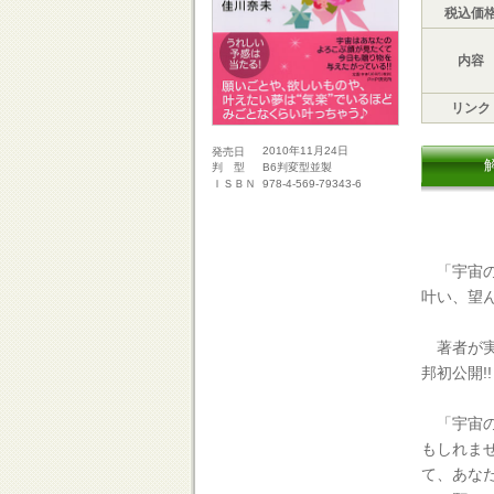
税込価
内容
リンク
2010年11月24日
発売日
B6判変型並製
判 型
978-4-569-79343-6
ＩＳＢＮ
「宇宙の
叶い、望
著者が実
邦初公開!!
「宇宙の
もしれま
て、あな