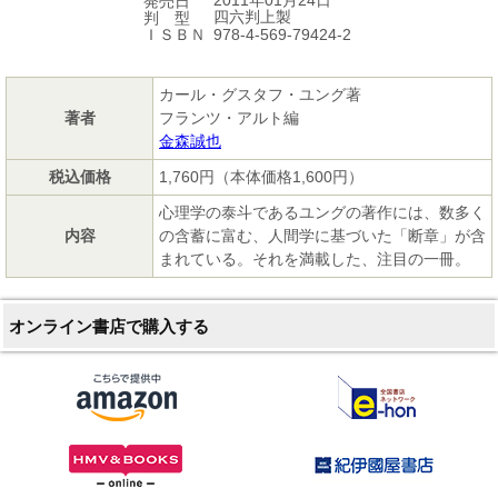
2011年01月24日
発売日
四六判上製
判 型
978-4-569-79424-2
ＩＳＢＮ
カール・グスタフ・ユング著
著者
フランツ・アルト編
金森誠也
税込価格
1,760円（本体価格1,600円）
心理学の泰斗であるユングの著作には、数多く
内容
の含蓄に富む、人間学に基づいた「断章」が含
まれている。それを満載した、注目の一冊。
オンライン書店で購入する