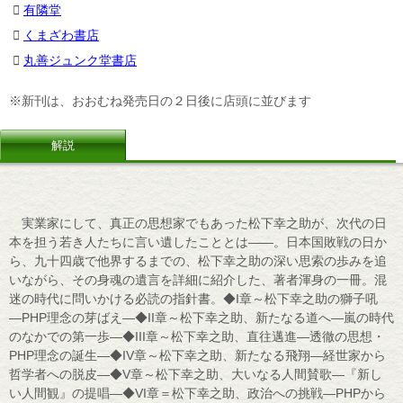
有隣堂
くまざわ書店
丸善ジュンク堂書店
※新刊は、おおむね発売日の２日後に店頭に並びます
解説
実業家にして、真正の思想家でもあった松下幸之助が、次代の日
本を担う若き人たちに言い遺したこととは――。日本国敗戦の日か
ら、九十四歳で他界するまでの、松下幸之助の深い思索の歩みを追
いながら、その身魂の遺言を詳細に紹介した、著者渾身の一冊。混
迷の時代に問いかける必読の指針書。◆I章～松下幸之助の獅子吼
―PHP理念の芽ばえ―◆II章～松下幸之助、新たなる道へ―嵐の時代
のなかでの第一歩―◆III章～松下幸之助、直往邁進―透徹の思想・
PHP理念の誕生―◆IV章～松下幸之助、新たなる飛翔―経世家から
哲学者への脱皮―◆V章～松下幸之助、大いなる人間賛歌―『新し
い人間観』の提唱―◆VI章＝松下幸之助、政治への挑戦―PHPから