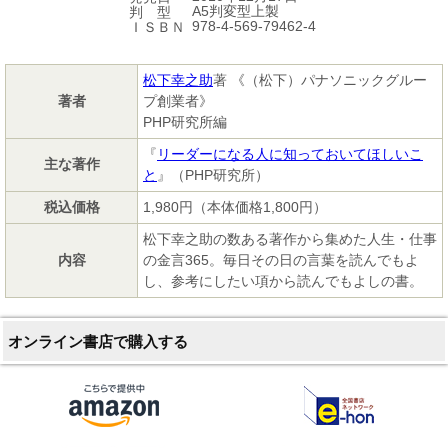
A5判変型上製
判 型
978-4-569-79462-4
ＩＳＢＮ
松下幸之助
著 《（松下）パナソニックグルー
著者
プ創業者》
PHP研究所編
『
リーダーになる人に知っておいてほしいこ
主な著作
と
』（PHP研究所）
税込価格
1,980円（本体価格1,800円）
松下幸之助の数ある著作から集めた人生・仕事
内容
の金言365。毎日その日の言葉を読んでもよ
し、参考にしたい項から読んでもよしの書。
オンライン書店で購入する