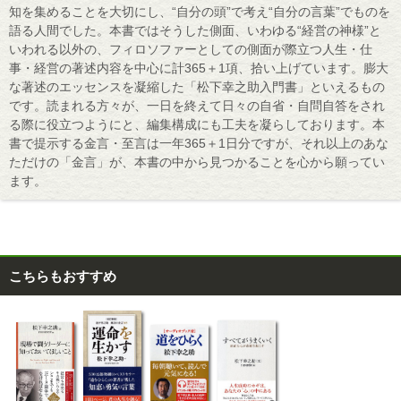
知を集めることを大切にし、“自分の頭”で考え“自分の言葉”でものを
語る人間でした。本書ではそうした側面、いわゆる“経営の神様”と
いわれる以外の、フィロソファーとしての側面が際立つ人生・仕
事・経営の著述内容を中心に計365＋1項、拾い上げています。膨大
な著述のエッセンスを凝縮した「松下幸之助入門書」といえるもの
です。読まれる方々が、一日を終えて日々の自省・自問自答をされ
る際に役立つようにと、編集構成にも工夫を凝らしております。本
書で提示する金言・至言は一年365＋1日分ですが、それ以上のあな
ただけの「金言」が、本書の中から見つかることを心から願ってい
ます。
こちらもおすすめ