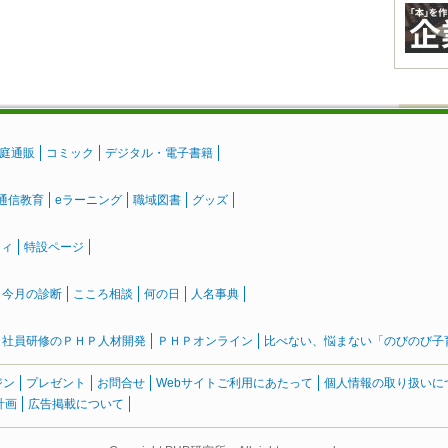
庭通販
コミック
デジタル・電子書籍
通信教育
eラーニング
職域図書
グッズ
ティ
特設ページ
』今月の診断
こころ相談
何の日
人名事典
社員研修のＰＨＰ人材開発
ＰＨＰオンライン
比べない、悩まない「のびのび子育て
ジン
プレゼント
お問合せ
Webサイトご利用にあたって
個人情報の取り扱いに
計画
広告掲載について