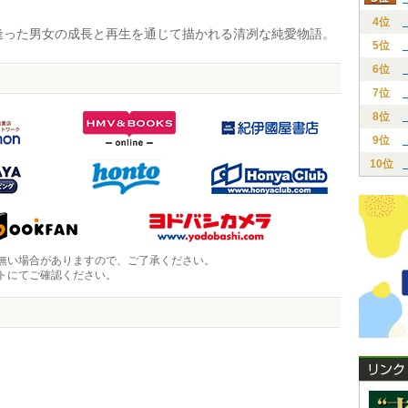
4位
った男女の成長と再生を通じて描かれる清冽な純愛物語。
5位
6位
7位
8位
9位
10位
無い場合がありますので、ご了承ください。
トにてご確認ください。