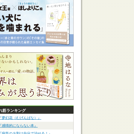
れ筋ランキング
『夢幻花（むげんばな）』
『感情的にならない本』
『病気の９割は自分で治せる！』