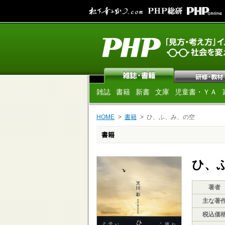
雑誌
書籍
新書
文庫
児童書・ＹＡ
HOME
書籍
ひ、ふ、み、の空
書籍
ひ、
著者
主な著
税込価