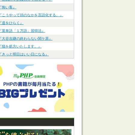
『怖い客』
『こうやって頭のなかを言語化する。』
『道をひらく』
『英単語「１万語」習得法』
『大谷吉継の終わらない関ケ原』
『猫を処方いたします。』
『きっと明日はいい日になる』