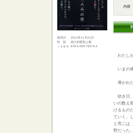
内容
2011年11月21日
発売日
四六判変型上製
判 型
978-4-569-79574-4
ＩＳＢＮ
わたしが
いまの俺
導かれた
幼き日、
いの数え
けるもの
ていく。
と亮二は
野だった