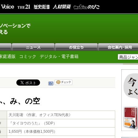
家庭通販
コミック
デジタル・電子書籍
ふ、み、の空
天川彩著 《作家、オフィスTEN代表》
作
『タイヨウのうた』（SDP）
格
1,650円（本体価格1,500円）