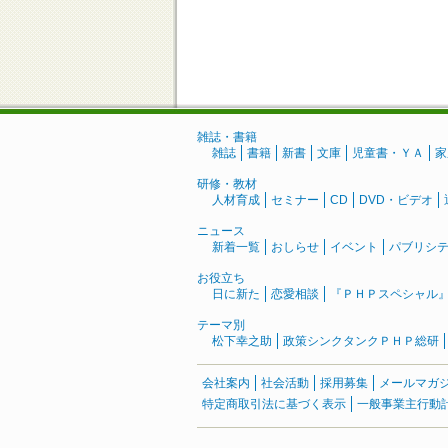
雑誌・書籍
雑誌
書籍
新書
文庫
児童書・ＹＡ
家
研修・教材
人材育成
セミナー
CD
DVD・ビデオ
ニュース
新着一覧
おしらせ
イベント
パブリシ
お役立ち
日に新た
恋愛相談
『ＰＨＰスペシャル
テーマ別
松下幸之助
政策シンクタンクＰＨＰ総研
会社案内
社会活動
採用募集
メールマガ
特定商取引法に基づく表示
一般事業主行動