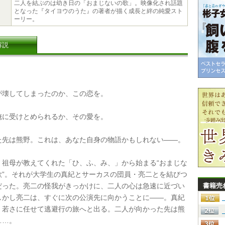
二人を結ぶのは幼き日の「おまじないの歌」。映像化され話題
となった『タイヨウのうた』の著者が描く成長と絆の純愛スト
ーリー。
解説
壊してしまったのか、この恋を。
に受けとめられるか、その愛を。
先は熊野。これは、あなた自身の物語かもしれない――。
祖母が教えてくれた「ひ、ふ、み、」から始まる“おまじな
歌”。それが大学生の真紀とサーカスの団員・亮二とを結びつ
だった。亮二の怪我がきっかけに、二人の心は急速に近づい
書籍売
しかし亮二は、すぐに次の公演先に向かうことに――。真紀
、若さに任せて逃避行の旅へと出る。二人が向かった先は熊
……。