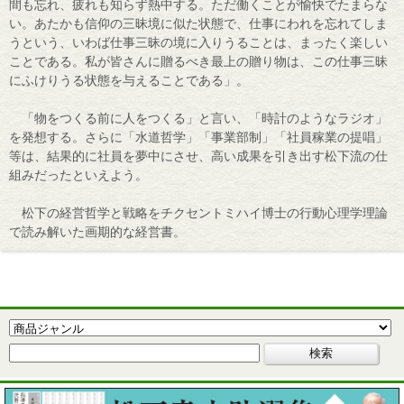
間も忘れ、疲れも知らず熱中する。ただ働くことが愉快でたまらな
い。あたかも信仰の三昧境に似た状態で、仕事にわれを忘れてしま
うという、いわば仕事三昧の境に入りうることは、まったく楽しい
ことである。私が皆さんに贈るべき最上の贈り物は、この仕事三昧
にふけりうる状態を与えることである」。
「物をつくる前に人をつくる」と言い、「時計のようなラジオ」
を発想する。さらに「水道哲学」「事業部制」「社員稼業の提唱」
等は、結果的に社員を夢中にさせ、高い成果を引き出す松下流の仕
組みだったといえよう。
松下の経営哲学と戦略をチクセントミハイ博士の行動心理学理論
で読み解いた画期的な経営書。