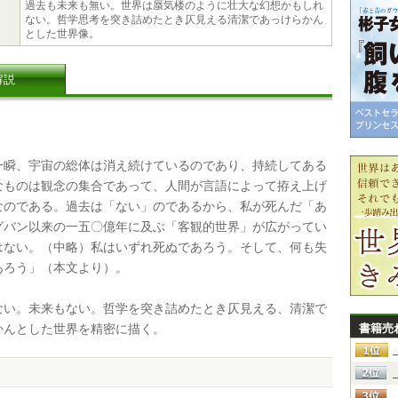
過去も未来も無い。世界は蜃気楼のように壮大な幻想かもしれ
ない。哲学思考を突き詰めたとき仄見える清潔であっけらかん
とした世界像。
解説
瞬、宇宙の総体は消え続けているのであり、持続してある
なものは観念の集合であって、人間が言語によって拵え上げ
なのである。過去は「ない」のであるから、私が死んだ「あ
グバン以来の一五〇億年に及ぶ「客観的世界」が広がってい
はない。（中略）私はいずれ死ぬであろう。そして、何も失
あろう」（本文より）。
い。未来もない。哲学を突き詰めたとき仄見える、清潔で
かんとした世界を精密に描く。
書籍売