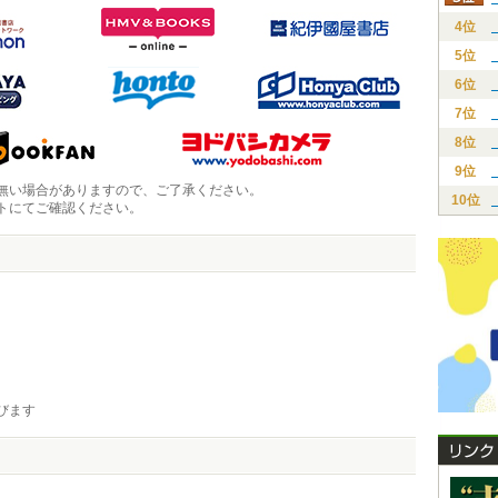
4位
5位
6位
7位
8位
9位
無い場合がありますので、ご了承ください。
10位
トにてご確認ください。
びます