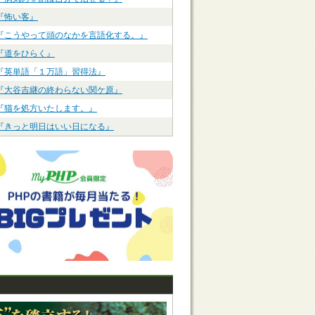
『怖い客』
『こうやって頭のなかを言語化する。』
『道をひらく』
『英単語「１万語」習得法』
『大谷吉継の終わらない関ケ原』
『猫を処方いたします。』
『きっと明日はいい日になる』