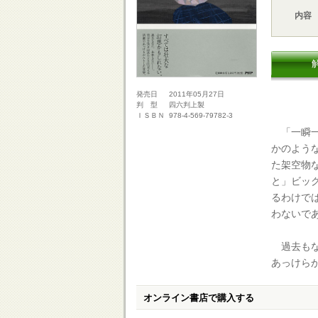
内容
2011年05月27日
発売日
四六判上製
判 型
978-4-569-79782-3
ＩＳＢＮ
「一瞬一
かのよう
た架空物
と」ビッ
るわけで
わないで
過去もな
あっけら
オンライン書店で購入する