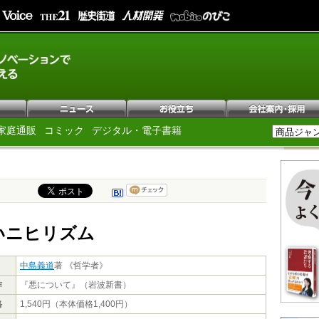
家庭通販
コミック
デジタル・電子書籍
いニヒリズム
中島義道
著 《哲学者》
作
『悪について』（岩波新書）
格
1,540円（本体価格1,400円）