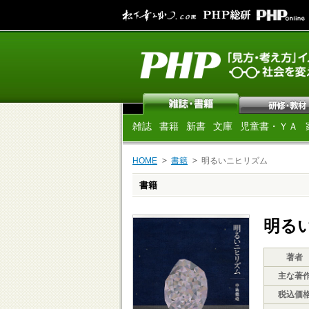
雑誌
書籍
新書
文庫
児童書・ＹＡ
HOME
書籍
明るいニヒリズム
書籍
明る
著者
主な著
税込価