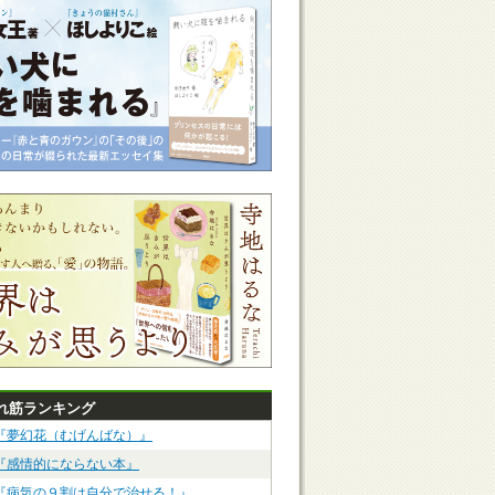
れ筋ランキング
『夢幻花（むげんばな）』
『感情的にならない本』
『病気の９割は自分で治せる！』