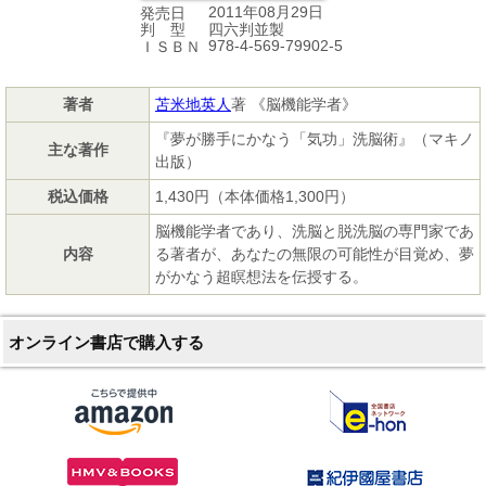
2011年08月29日
発売日
四六判並製
判 型
978-4-569-79902-5
ＩＳＢＮ
著者
苫米地英人
著 《脳機能学者》
『夢が勝手にかなう「気功」洗脳術』（マキノ
主な著作
出版）
税込価格
1,430円（本体価格1,300円）
脳機能学者であり、洗脳と脱洗脳の専門家であ
内容
る著者が、あなたの無限の可能性が目覚め、夢
がかなう超瞑想法を伝授する。
オンライン書店で購入する