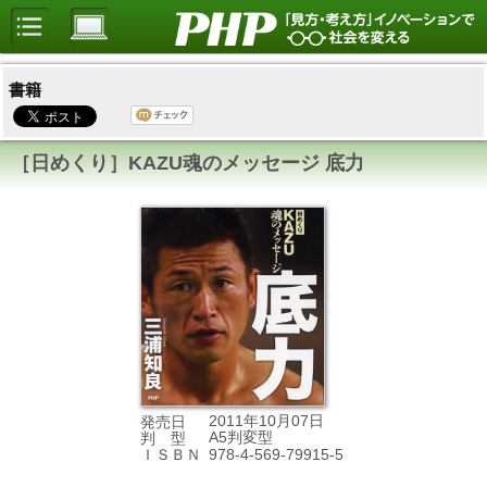
書籍
［日めくり］KAZU魂のメッセージ 底力
2011年10月07日
発売日
A5判変型
判 型
978-4-569-79915-5
ＩＳＢＮ